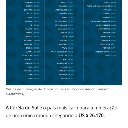
Custos de mineração de Bitcoin por país ao redor do mundo (Imagem:
elitefixtures)
A Coréia do Sul
é o país mais caro para a mineração
de uma única moeda chegando a
US $ 26.170.