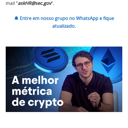
mail “
askHR@sec.gov
“.
🔔 Entre em nosso grupo no WhatsApp e fique
atualizado.