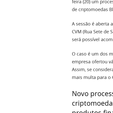
feira (20) um proce
de criptomoedas B
A sessão é aberta 
CVM (Rua Sete de S
será possível acom
O caso é um dos ma
empresa ofertou vá
Assim, se consider
mais multa para o 
Novo process
criptomoedas
produtos fin