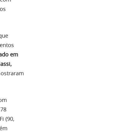
tos
que
mentos
gado em
assi,
mostraram
com
878
i (90,
bém