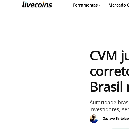
Ferramentas
Mercado C
CVM ju
corret
Brasil
Autoridade brasi
investidores, se
Gustavo Bertolucc