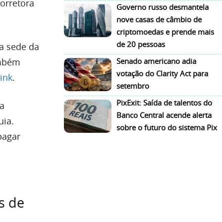
corretora
Governo russo desmantela
nove casas de câmbio de
criptomoedas e prende mais
de 20 pessoas
da sede da
ambém
Senado americano adia
votação do Clarity Act para
link
.
setembro
PixExit: Saída de talentos do
 a
Banco Central acende alerta
uia.
sobre o futuro do sistema Pix
pagar
s de