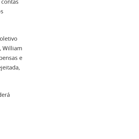
 contas
os
oletivo
, William
spensas e
jeitada,
derá