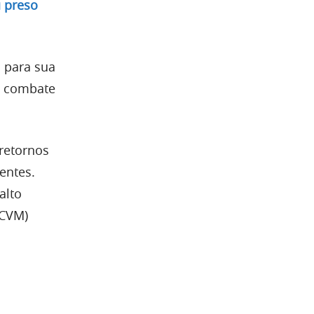
 preso
 para sua
o combate
retornos
entes.
alto
(CVM)