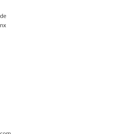
 de
enx
s com