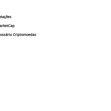
otações
arketCap
lossário Criptomoedas