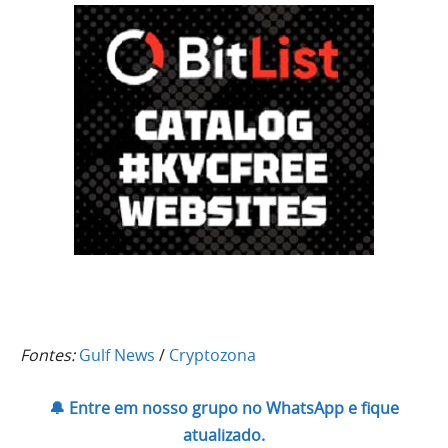
Fontes:
Gulf News
/
Cryptozona
🔔 Entre em nosso grupo no WhatsApp e fique
atualizado.