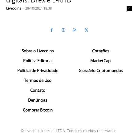
digitais; Drex e E-KHD
Livecoins
-
28/10/2024 18:38
0
Sobre o Livecoins
Cotações
Politica Editorial
MarketCap
Política de Privacidade
Glossário Criptomoedas
Termos de Uso
Contato
Denúncias
Comprar Bitcoin
© Livecoins Internet LTDA. Todos os direitos reservados.