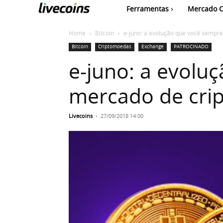
Ferramentas
Mercado C
Home
Bitcoin
e-juno: a evolução que você sempr
Bitcoin
Criptomoedas
Exchange
PATROCINADO
e-juno: a evolu
mercado de cri
Livecoins
-
27/09/2018 14:00