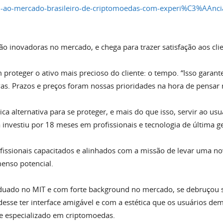
u-ao-mercado-brasileiro-de-criptomoedas-com-experi%C3%AAnc
 inovadoras no mercado, e chega para trazer satisfação aos clien
proteger o ativo mais precioso do cliente: o tempo. “Isso garant
vas. Prazos e preços foram nossas prioridades na hora de pensar 
ica alternativa para se proteger, e mais do que isso, servir ao u
 investiu por 18 meses em profissionais e tecnologia de última g
issionais capacitados e alinhados com a missão de levar uma nov
nso potencial.
aduado no MIT e com forte background no mercado, se debruçou so
desse ter interface amigável e com a estética que os usuários d
e especializado em criptomoedas.