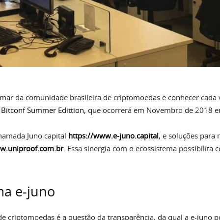
imar da comunidade brasileira de criptomoedas e conhecer cada ve
 Bitconf Summer Edittion
, que ocorrerá em Novembro de 2018 em
chamada Juno capital
https://www.e-juno.capital
,
e soluções para 
w.uniproof.com.br
.
Essa sinergia com o ecossistema possibilita 
ma e-juno
e criptomoedas é a questão da transparência, da qual a e-juno po