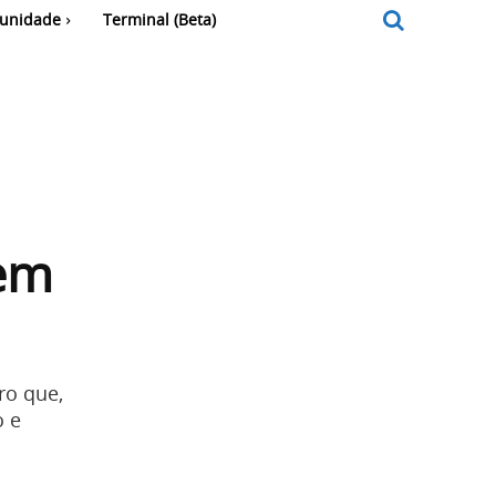
unidade
Terminal (Beta)
em
ro que,
o e