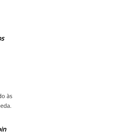
os
do às
oeda.
in