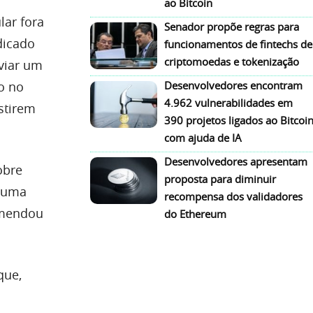
ao Bitcoin
ar fora
Senador propõe regras para
dicado
funcionamentos de fintechs de
criptomoedas e tokenização
viar um
o no
Desenvolvedores encontram
4.962 vulnerabilidades em
stirem
390 projetos ligados ao Bitcoi
com ajuda de IA
Desenvolvedores apresentam
obre
proposta para diminuir
r uma
recompensa dos validadores
omendou
do Ethereum
que,