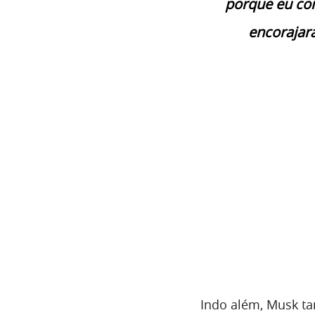
porque eu co
encorajar
Indo além, Musk t