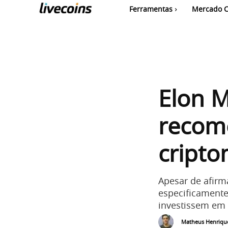
Ferramentas
Mercado C
Elon M
recom
cript
Apesar de afirma
especificamente
investissem em q
Matheus Henriqu