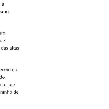
 a
esmo
 um
 de
 das altas
ecoin ou
ado
nto, até
ininho de