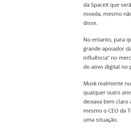
da SpaceX que serã
moeda, mesmo não
disse.
No entanto, para 
grande apoiador d
influência” no mer
do ativo digital n
Musk realmente nu
qualquer outro ati
deixava bem claro 
mesmo o CEO da Tes
uma situação.