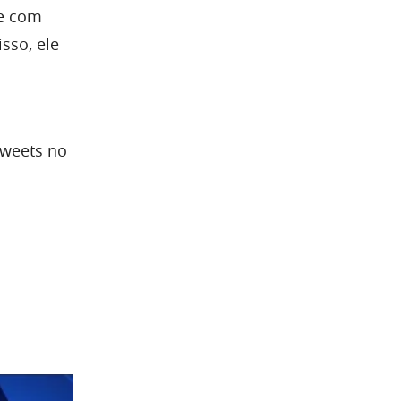
e com
sso, ele
tweets no