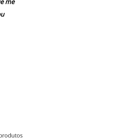
ue me
ou
 produtos