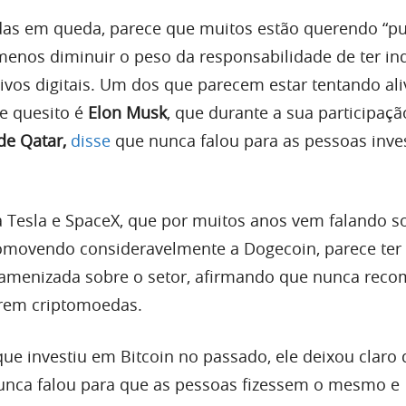
as em queda, parece que muitos estão querendo “pul
menos diminuir o peso da responsabilidade de ter in
ivos digitais. Um dos que parecem estar tentando ali
e quesito é
Elon Musk
, que durante a sua participaçã
de Qatar,
disse
que nunca falou para as pessoas inve
a Tesla e SpaceX, que por muitos anos vem falando s
omovendo consideravelmente a Dogecoin, parece te
amenizada sobre o setor, afirmando que nunca rec
rem criptomoedas.
ue investiu em Bitcoin no passado, ele deixou claro 
unca falou para que as pessoas fizessem o mesmo e