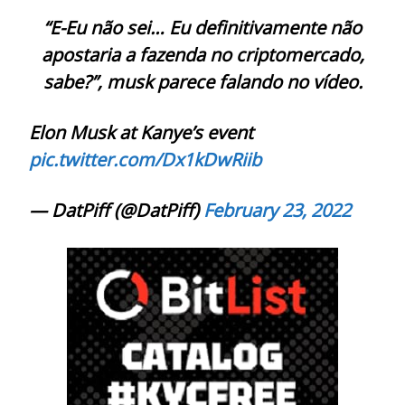
“E-Eu não sei… Eu definitivamente não
apostaria a fazenda no criptomercado,
sabe?”, musk parece falando no vídeo.
Elon Musk at Kanye’s event
pic.twitter.com/Dx1kDwRiib
— DatPiff (@DatPiff)
February 23, 2022