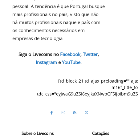
pessoal. A tendência é que Portugal busque
mais profissionais no país, visto que não
há muitos profissionais naquele país com
os conhecimentos necessários em
empresas de tecnologia.
Siga o Livecoins no
Facebook
,
Twitter
,
Instagram
e
YouTube
.
[td_block_21 td_ajax_preloading="" aj
m16f_title_f
tdc_css="eyJwaG9uZSI6eyJkaXNwbGF5Ijoibm9uZ
Sobre o Livecoins
Cotações