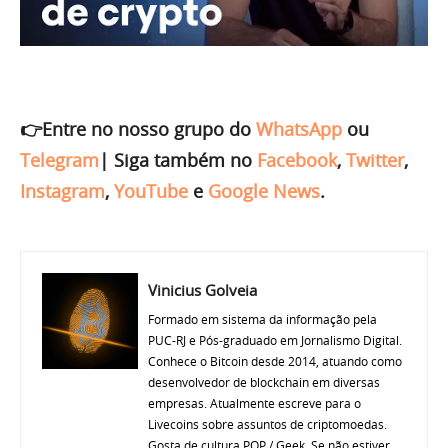
👉Entre no nosso grupo do
WhatsApp
ou
Telegram
|
Siga também no
Facebook
,
Twitter
,
Instagram
,
YouTube
e
Google News
.
Vinicius Golveia
Formado em sistema da informação pela
PUC-RJ e Pós-graduado em Jornalismo Digital.
Conhece o Bitcoin desde 2014, atuando como
desenvolvedor de blockchain em diversas
empresas. Atualmente escreve para o
Livecoins sobre assuntos de criptomoedas.
Gosta de cultura POP / Geek. Se não estiver