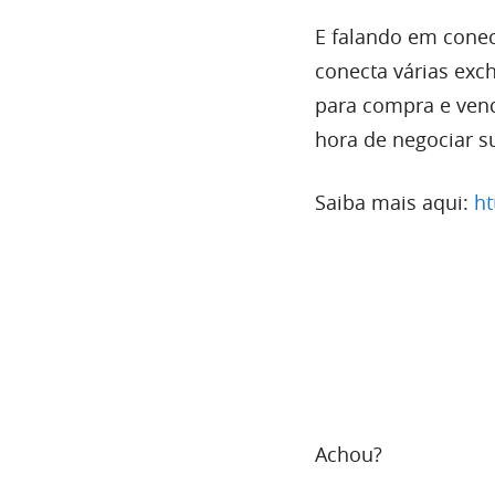
E falando em conec
conecta várias ex
para compra e vend
hora de negociar s
Saiba mais aqui:
ht
palavra chave:vivac
Achou?