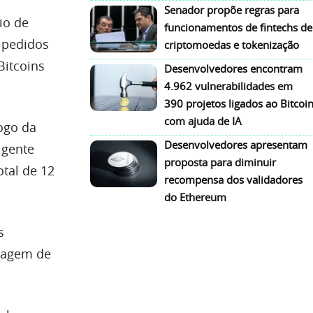
Senador propõe regras para
io de
funcionamentos de fintechs de
s pedidos
criptomoedas e tokenização
Bitcoins
Desenvolvedores encontram
4.962 vulnerabilidades em
390 projetos ligados ao Bitcoi
com ajuda de IA
ogo da
Desenvolvedores apresentam
 gente
proposta para diminuir
otal de 12
recompensa dos validadores
do Ethereum
s
imagem de