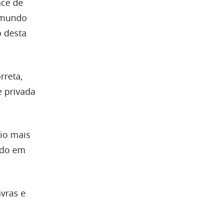
nce de
o mundo
o desta
rreta,
e privada
fio mais
undo em
avras e