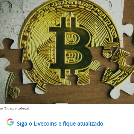
zle (Quebra-cabeça)
Siga o Livecoins e fique atualizado.