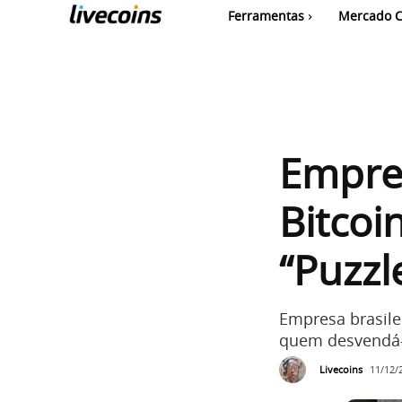
Ferramentas
Mercado C
Empres
Bitcoi
“Puzzl
Empresa brasile
quem desvendá-
Livecoins
11/12/