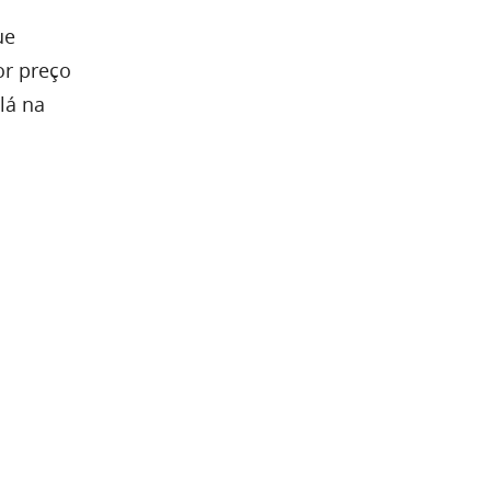
ue
or preço
lá na