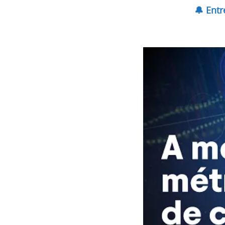
🔔 Ent