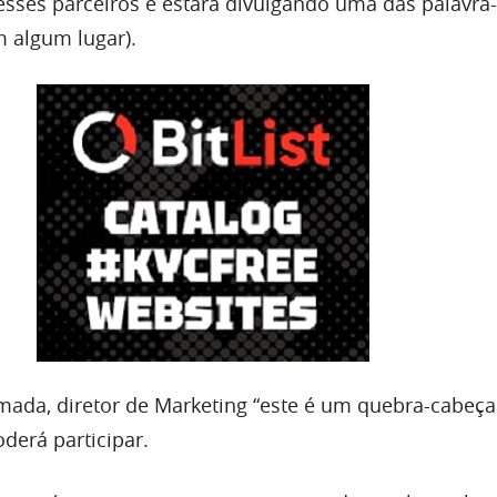
esses parceiros e estará divulgando uma das palavra
m algum lugar).
ada, diretor de Marketing “este é um quebra-cabeça
derá participar.