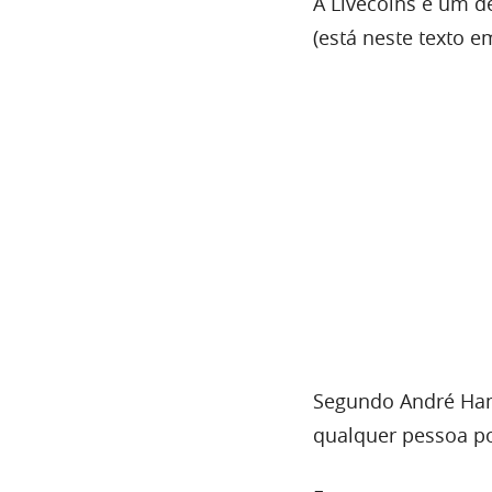
A Livecoins é um d
(está neste texto e
Segundo André Ham
qualquer pessoa po