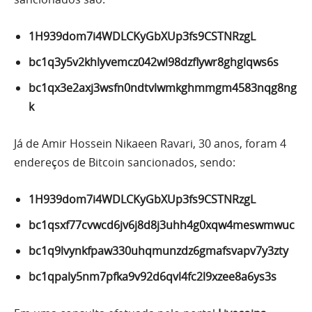
1H939dom7i4WDLCKyGbXUp3fs9CSTNRzgL
bc1q3y5v2khlyvemcz042wl98dzflywr8ghglqws6s
bc1qx3e2axj3wsfn0ndtvlwmkghmmgm4583nqg8ng
k
Já de Amir Hossein Nikaeen Ravari, 30 anos, foram 4
endereços de Bitcoin sancionados, sendo:
1H939dom7i4WDLCKyGbXUp3fs9CSTNRzgL
bc1qsxf77cvwcd6jv6j8d8j3uhh4g0xqw4meswmwuc
bc1q9lvynkfpaw330uhqmunzdz6gmafsvapv7y3zty
bc1qpaly5nm7pfka9v92d6qvl4fc2l9xzee8a6ys3s