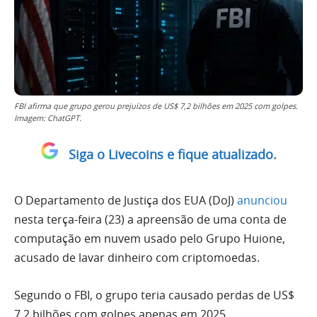
FBI afirma que grupo gerou prejuízos de US$ 7,2 bilhões em 2025 com golpes.
Imagem: ChatGPT.
Siga o Livecoins e fique atualizado.
O Departamento de Justiça dos EUA (DoJ)
anunciou
nesta terça-feira (23) a apreensão de uma conta de
computação em nuvem usado pelo Grupo Huione,
acusado de lavar dinheiro com criptomoedas.
Segundo o FBI, o grupo teria causado perdas de US$
7,2 bilhões com golpes apenas em 2025.