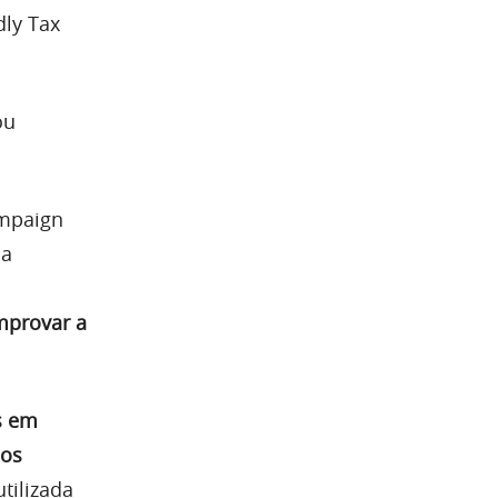
dly Tax
ou
ampaign
 a
mprovar a
s em
dos
utilizada