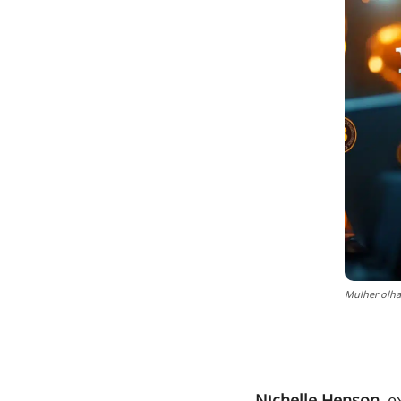
Mulher olha
Nichelle Henson
, 