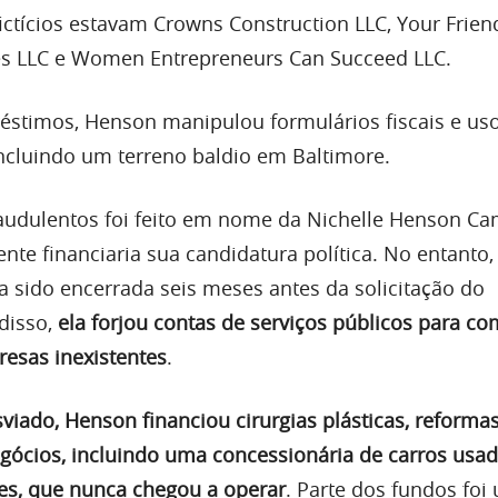
ictícios estavam Crowns Construction LLC, Your Frien
es LLC e Women Entrepreneurs Can Succeed LLC.
éstimos, Henson manipulou formulários fiscais e us
incluindo um terreno baldio em Baltimore.
audulentos foi feito em nome da Nichelle Henson C
te financiaria sua candidatura política. No entanto,
a sido encerrada seis meses antes da solicitação do
disso,
ela forjou contas de serviços públicos para co
resas inexistentes
.
viado, Henson financiou cirurgias plásticas, reforma
gócios, incluindo uma concessionária de carros usa
s, que nunca chegou a operar
. Parte dos fundos foi 