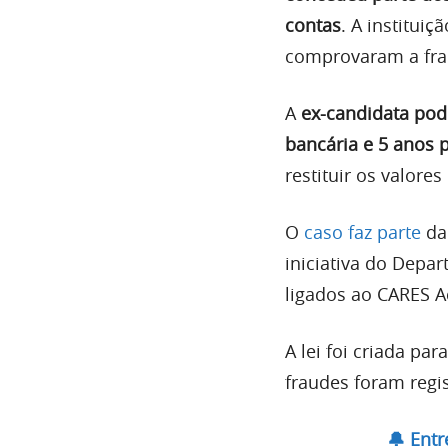
contas
. A instituiç
comprovaram a fra
A
ex-candidata pod
bancária e 5 anos 
restituir os valore
O
caso faz parte
da
iniciativa do Depa
ligados ao CARES A
A lei foi criada p
fraudes foram regi
🔔 Ent