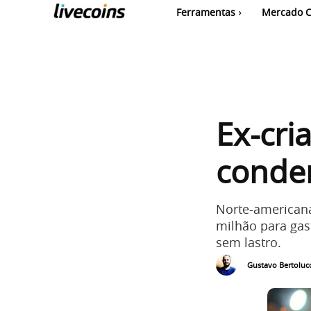
Ferramentas
Mercado C
Ex-cri
conde
Norte-american
milhão para gas
sem lastro.
Gustavo Bertolucc