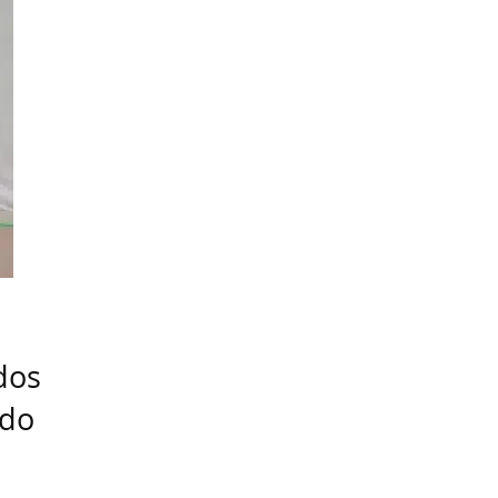
dos
udo