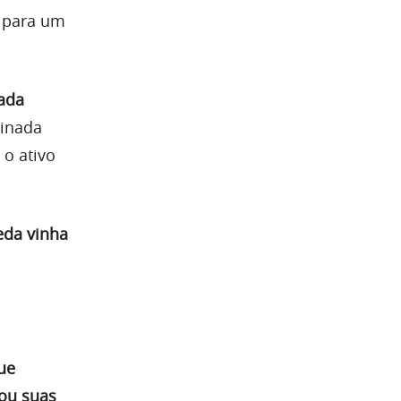
l para um
ada
minada
o ativo
eda vinha
ue
eou suas