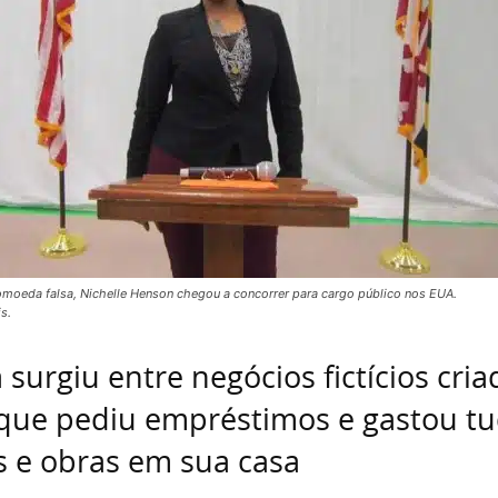
omoeda falsa, Nichelle Henson chegou a concorrer para cargo público nos EUA.
s.
surgiu entre negócios fictícios cria
 que pediu empréstimos e gastou t
s e obras em sua casa