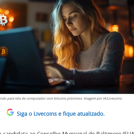
ndo para tela de computador com bitcoins próximos. Imagem por IA/Livecoins.
Siga o Livecoins e fique atualizado.
ex-candidata ao Conselho Municipal de Baltimore (EUA)