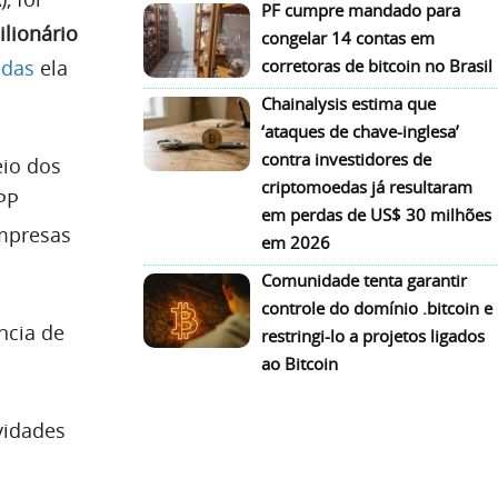
PF cumpre mandado para
lionário
congelar 14 contas em
edas
ela
corretoras de bitcoin no Brasil
Chainalysis estima que
‘ataques de chave-inglesa’
contra investidores de
io dos
criptomoedas já resultaram
PP
em perdas de US$ 30 milhões
empresas
em 2026
Comunidade tenta garantir
controle do domínio .bitcoin e
ncia de
restringi-lo a projetos ligados
ao Bitcoin
vidades