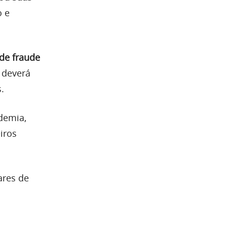
o e
 de fraude
 deverá
.
demia,
iros
ares de