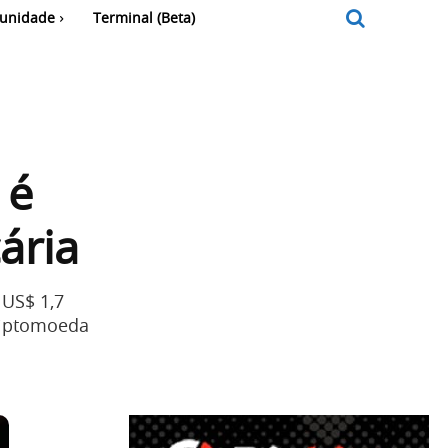
unidade
Terminal (Beta)
 é
ária
 US$ 1,7
criptomoeda