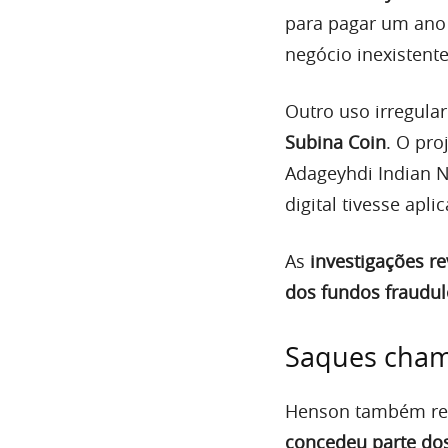
para pagar um ano 
negócio inexistente
Outro uso irregular
Subina Coin
. O pr
Adageyhdi Indian 
digital tivesse apli
As
investigações r
dos fundos fraudu
Saques cham
Henson também ret
concedeu parte dos