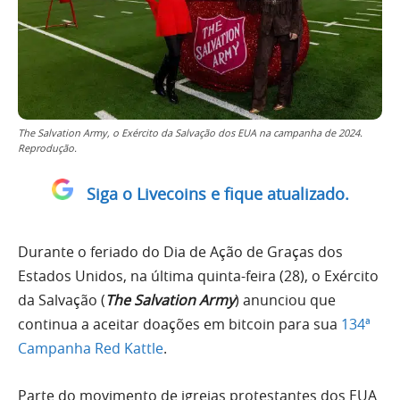
The Salvation Army, o Exército da Salvação dos EUA na campanha de 2024.
Reprodução.
Siga o Livecoins e fique atualizado.
Durante o feriado do Dia de Ação de Graças dos
Estados Unidos, na última quinta-feira (28), o Exército
da Salvação (
The Salvation Army
) anunciou que
continua a aceitar doações em bitcoin para sua
134ª
Campanha Red Kattle
.
Parte do movimento de igrejas protestantes dos EUA