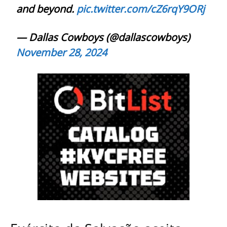
and beyond.
pic.twitter.com/cZ6rqY9ORj
— Dallas Cowboys (@dallascowboys)
November 28, 2024