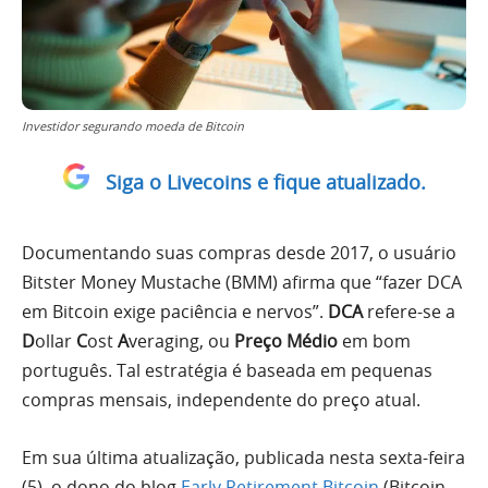
Investidor segurando moeda de Bitcoin
Siga o Livecoins e fique atualizado.
Documentando suas compras desde 2017, o usuário
Bitster Money Mustache (BMM) afirma que “fazer DCA
em Bitcoin exige paciência e nervos”.
DCA
refere-se a
D
ollar
C
ost
A
veraging, ou
Preço Médio
em bom
português. Tal estratégia é baseada em pequenas
compras mensais, independente do preço atual.
Em sua última atualização, publicada nesta sexta-feira
(5), o dono do blog
Early Retirement Bitcoin
(Bitcoin