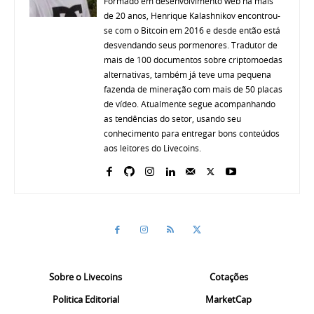
Formado em desenvolvimento web há mais
de 20 anos, Henrique Kalashnikov encontrou-
se com o Bitcoin em 2016 e desde então está
desvendando seus pormenores. Tradutor de
mais de 100 documentos sobre criptomoedas
alternativas, também já teve uma pequena
fazenda de mineração com mais de 50 placas
de vídeo. Atualmente segue acompanhando
as tendências do setor, usando seu
conhecimento para entregar bons conteúdos
aos leitores do Livecoins.
Sobre o Livecoins
Cotações
Politica Editorial
MarketCap