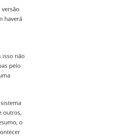
a versão
m haverá
 isso não
oas pelo
 uma
 sistema
 outros,
esumo, o
contecer