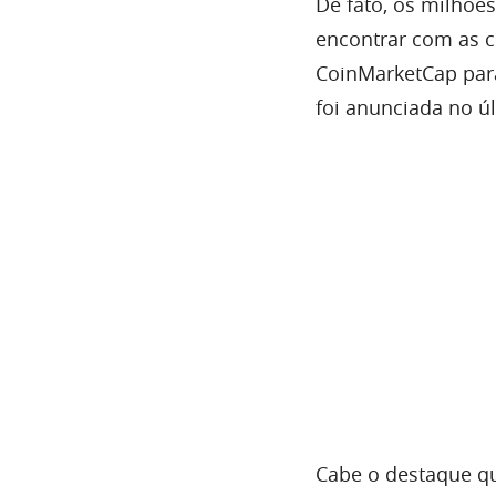
De fato, os milhões
encontrar com as 
CoinMarketCap para
foi anunciada no ú
Cabe o destaque q