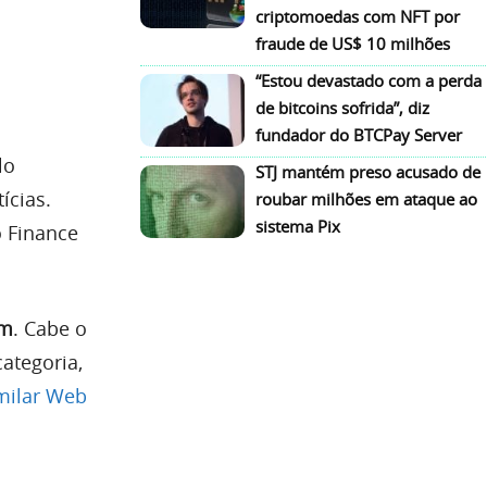
criptomoedas com NFT por
fraude de US$ 10 milhões
“Estou devastado com a perda
de bitcoins sofrida”, diz
fundador do BTCPay Server
lo
STJ mantém preso acusado de
ícias.
roubar milhões em ataque ao
sistema Pix
o Finance
om
. Cabe o
ategoria,
milar Web