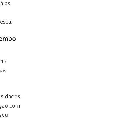
rá as
esca.
tempo
117
mas
is dados,
ação com
 seu