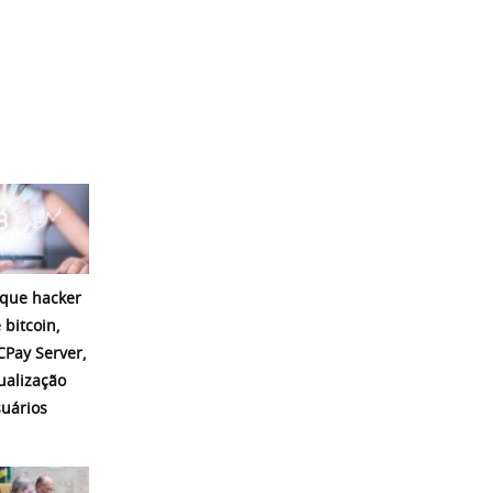
que hacker
 bitcoin,
CPay Server,
ualização
suários