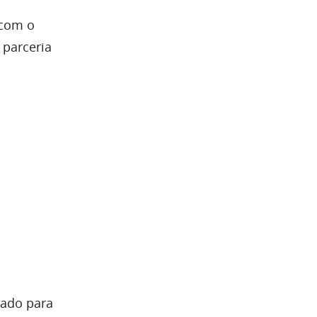
 com o
 parceria
zado para