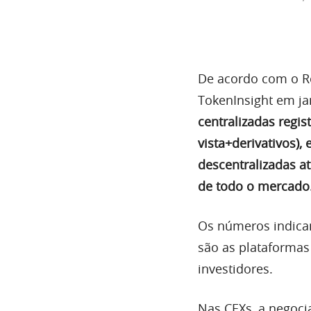
De acordo com o Re
TokenInsight em ja
centralizadas regis
vista+derivativos),
descentralizadas a
de todo o mercado
Os números indicam
são as plataforma
investidores.
Nas CEXs, a negocia