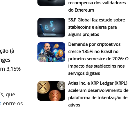
recompensa dos validadores
do Ethereum
S&P Global faz estudo sobre
stablecoins e alerta para
alguns projetos
Demanda por criptoativos
ção (à
cresce 135% no Brasil no
primeiro semestre de 2026: O
anges
impacto das stablecoins nos
vam 3,15%
serviços digitais
Atlas Inc. e XRP Ledger (XRPL)
aceleram desenvolvimento de
s, que
plataforma de tokenização de
s
entre os
ativos