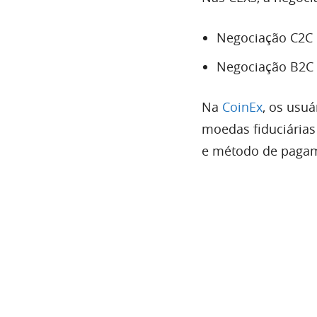
Negociação C2C
Negociação B2C
Na
CoinEx
, os usu
moedas fiduciárias
e método de pagam