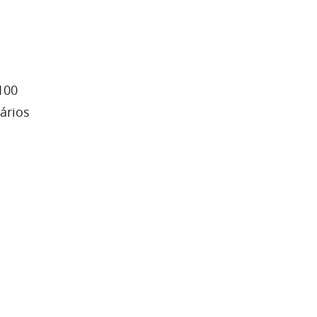
100
ários