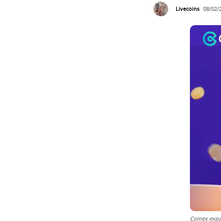
Livecoins
08/02/
Coinex exp