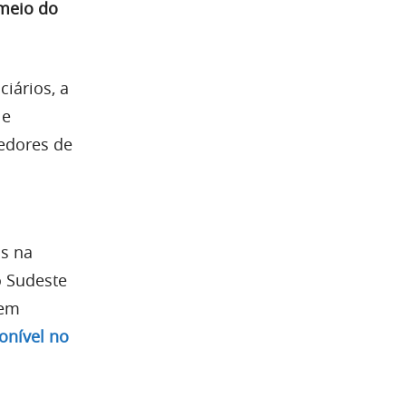
meio do
iários, a
 e
edores de
os na
o Sudeste
dem
onível no