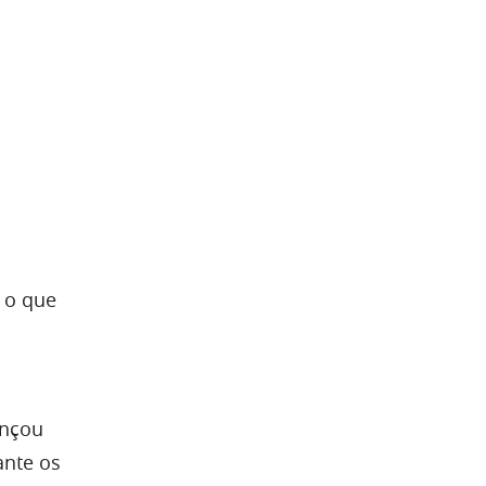
, o que
a
ançou
ante os