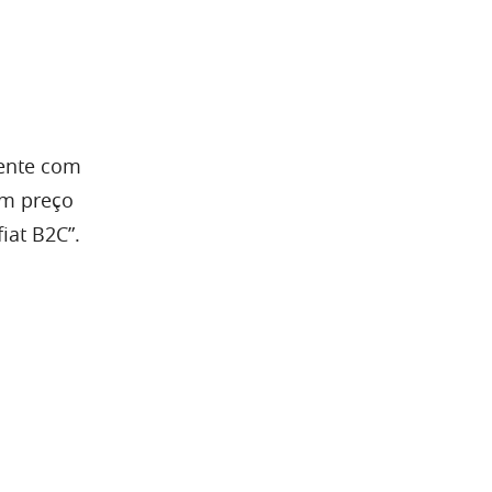
mente com
om preço
iat B2C”.