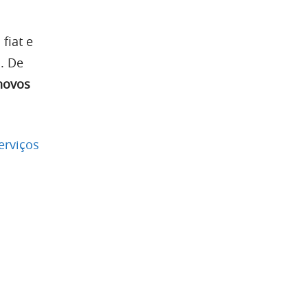
fiat e
. De
 novos
erviços