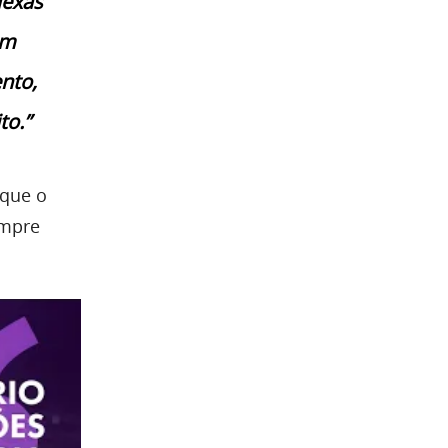
lexas
am
nto,
to.”
 que o
empre