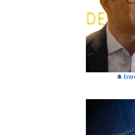
🔔 Ent