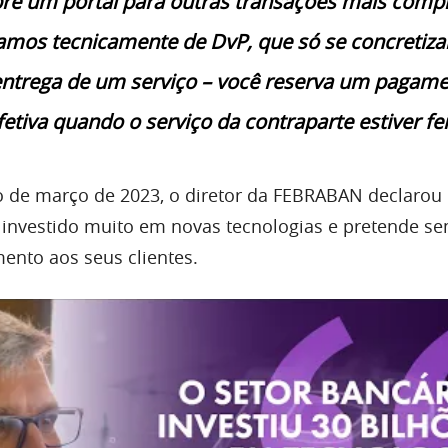
bre um portal para outras transações mais comp
mos tecnicamente de DvP, que só se concretiz
ntrega de um serviço – você reserva um pagame
etiva quando o serviço da contraparte estiver fei
o de março de 2023, o diretor da FEBRABAN declarou
 investido muito em novas tecnologias e pretende s
ento aos seus clientes.