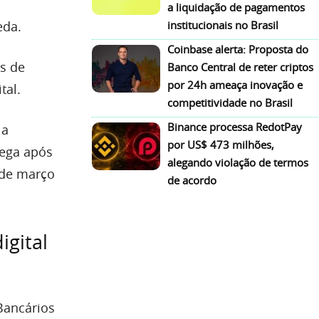
a liquidação de pagamentos
eda.
institucionais no Brasil
Coinbase alerta: Proposta do
es de
Banco Central de reter criptos
por 24h ameaça inovação e
tal.
competitividade no Brasil
Binance processa RedotPay
 a
por US$ 473 milhões,
hega após
alegando violação de termos
6 de março
de acordo
igital
 Bancários