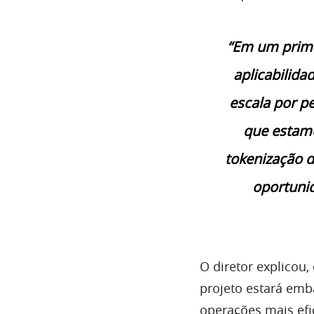
“Em um prime
aplicabilida
escala por p
que estamo
tokenização d
oportunid
O diretor explicou
projeto estará emb
operações mais efi