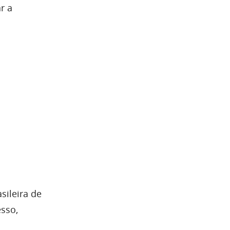
r a
sileira de
sso,