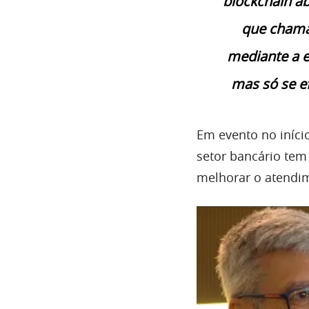
blockchain a
que chama
mediante a e
mas só se ef
Em evento no iníci
setor bancário tem
melhorar o atendim