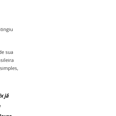
atingiu
de sua
sileira
simples,
x já
m