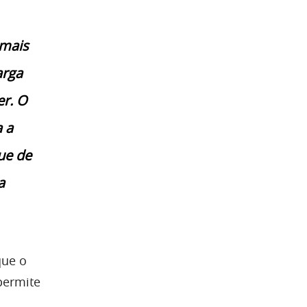
 mais
arga
er. O
 a
ue de
a
que o
permite