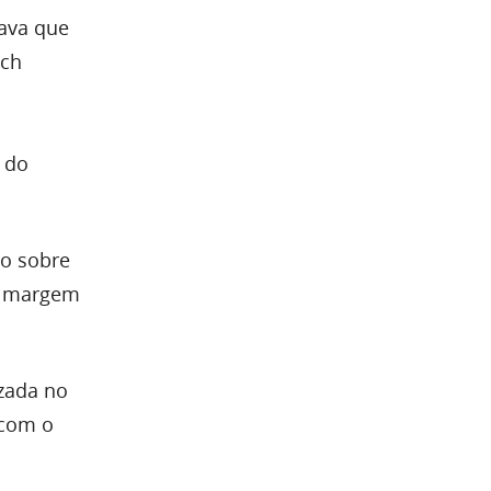
tava que
ich
 do
ão sobre
 a margem
izada no
 com o