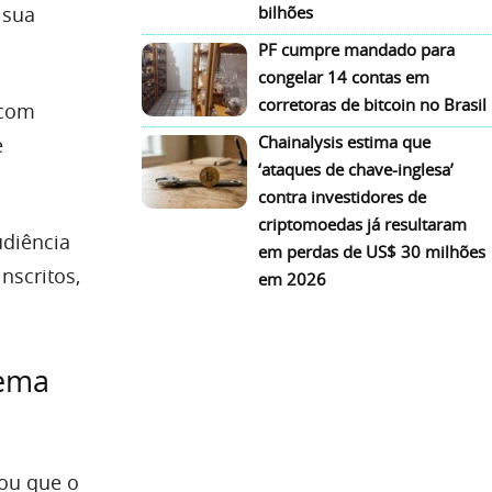
 sua
bilhões
PF cumpre mandado para
congelar 14 contas em
corretoras de bitcoin no Brasil
 com
Chainalysis estima que
e
‘ataques de chave-inglesa’
contra investidores de
criptomoedas já resultaram
udiência
em perdas de US$ 30 milhões
nscritos,
em 2026
tema
rou que o