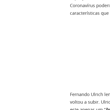
Coronavírus poderi
características qu
Fernando Ulrich l
voltou a subir. Ul
este apenas um “
h