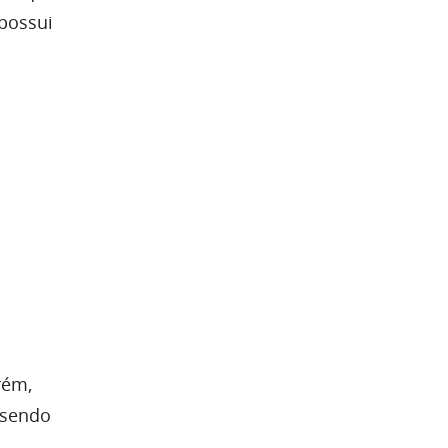
possui
rém,
 sendo