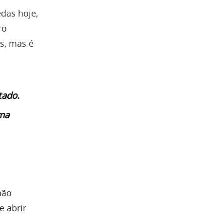
das hoje,
ro
as, mas é
tado.
uma
não
e abrir