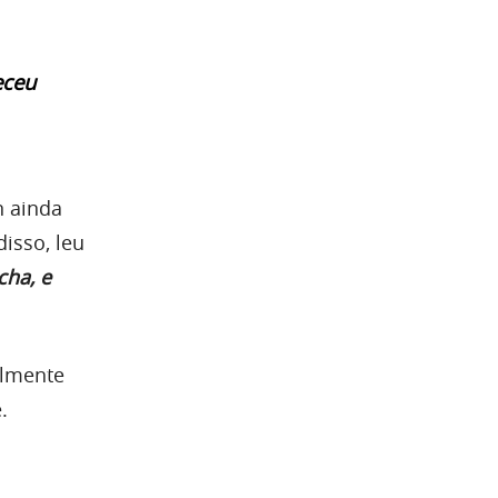
eceu
n ainda
isso, leu
cha, e
almente
.