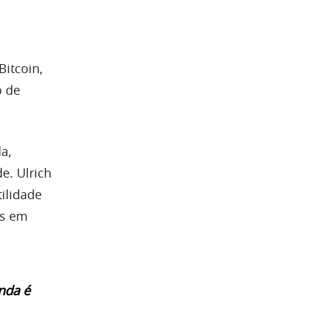
Bitcoin,
o de
a,
e. Ulrich
ilidade
es em
nda é