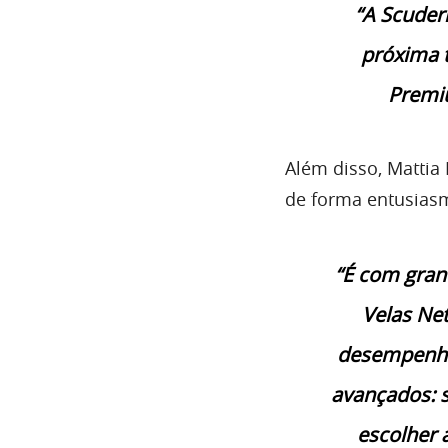
“A Scuderi
próxima 
Premiu
Além disso, Mattia 
de forma entusiasm
“É com gran
Velas Ne
desempenho
avançados: 
escolher 