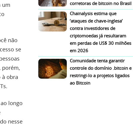
corretoras de bitcoin no Brasil
a um
co
Chainalysis estima que
‘ataques de chave-inglesa’
contra investidores de
criptomoedas já resultaram
ocê não
em perdas de US$ 30 milhões
acesso se
em 2026
 pessoas
Comunidade tenta garantir
s, porém,
controle do domínio .bitcoin e
restringi-lo a projetos ligados
 à obra
ao Bitcoin
Ts.
 ao longo
e
ado nesse