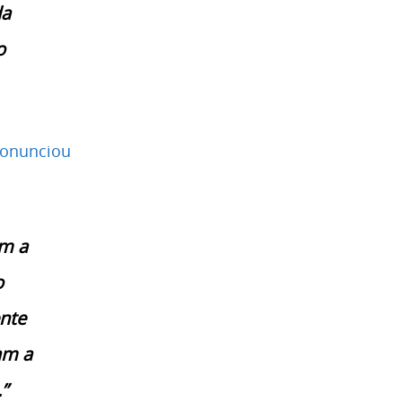
da
o
ronunciou
om a
o
nte
am a
”