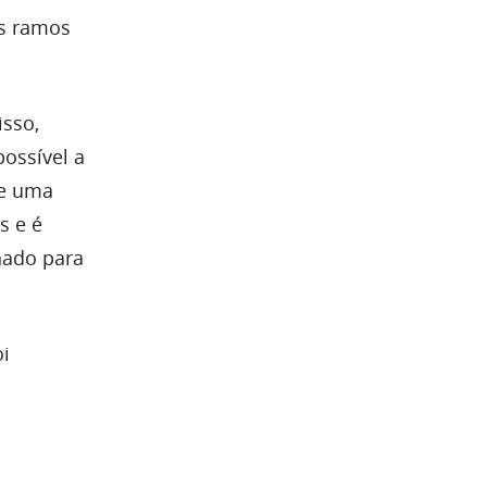
os ramos
isso,
ossível a
de uma
s e é
hado para
oi