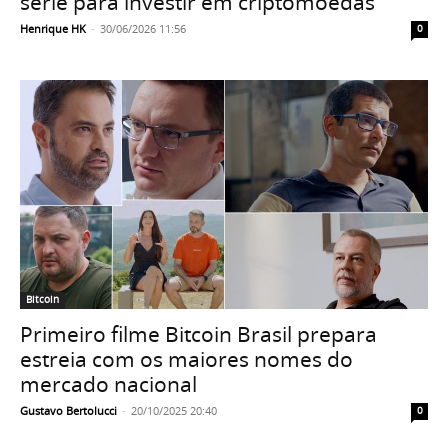
série para investir em criptomoedas
Henrique HK
-
30/06/2026 11:56
0
Bitcoin
Primeiro filme Bitcoin Brasil prepara
estreia com os maiores nomes do
mercado nacional
Gustavo Bertolucci
-
20/10/2025 20:40
0