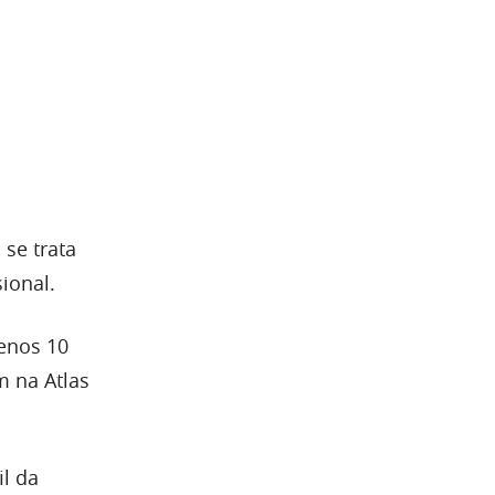
 se trata
ional.
enos 10
m na Atlas
l da