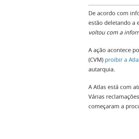
De acordo com inf
estão deletando a 
voltou com a info
A ação acontece p
(CVM)
proibir a Atl
autarquia.
A Atlas está com a
Várias reclamações
começaram a procur