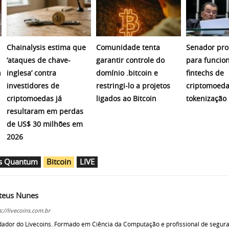
Chainalysis estima que
Comunidade tenta
Senador pro
‘ataques de chave-
garantir controle do
para funcio
n
inglesa’ contra
domínio .bitcoin e
fintechs de
investidores de
restringi-lo a projetos
criptomoeda
criptomoedas já
ligados ao Bitcoin
tokenização
resultaram em perdas
de US$ 30 milhões em
2026
as Quantum
Bitcoin
LIVE
teus Nunes
s://livecoins.com.br
ador do Livecoins. Formado em Ciência da Computação e profissional de segur