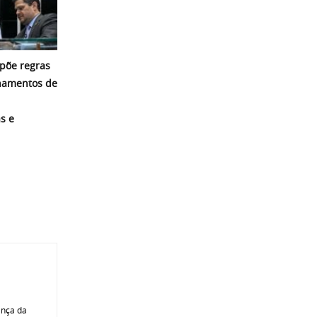
põe regras
namentos de
s e
ança da