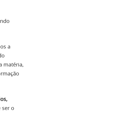
undo
dos a
do
 matéria,
formação
os,
e ser o