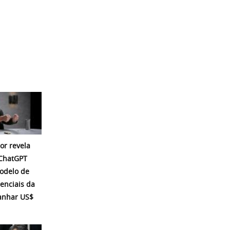
or revela
 ChatGPT
modelo de
enciais da
ganhar US$