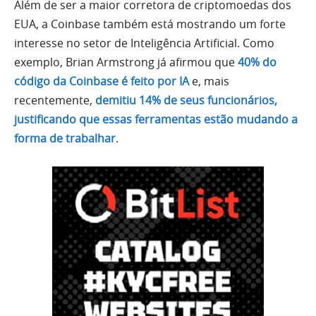
Além de ser a maior corretora de criptomoedas dos
EUA, a Coinbase também está mostrando um forte
interesse no setor de Inteligência Artificial. Como
exemplo, Brian Armstrong já afirmou que
40% do
código da Coinbase é feito por IA
e, mais
recentemente,
demitiu 14% de seus funcionários,
justificando que essas ferramentas estão mudando a
forma de trabalhar
.