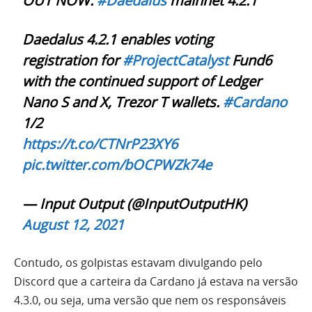
OUT NOW:
#Daedalus
mainnet 4.2.1
Daedalus 4.2.1 enables voting
registration for
#ProjectCatalyst
Fund6
with the continued support of Ledger
Nano S and X, Trezor T wallets.
#Cardano
1/2
https://t.co/CTNrP23XY6
pic.twitter.com/bOCPWZk74e
— Input Output (@InputOutputHK)
August 12, 2021
Contudo, os golpistas estavam divulgando pelo
Discord que a carteira da Cardano já estava na versão
4.3.0, ou seja, uma versão que nem os responsáveis