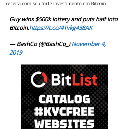
receita com seu forte investimento em Bitcoin.
Guy wins $500k lottery and puts half into
Bitcoin.
https://t.co/4Tvkg438AK
— BashCo (@BashCo_)
November 4,
2019