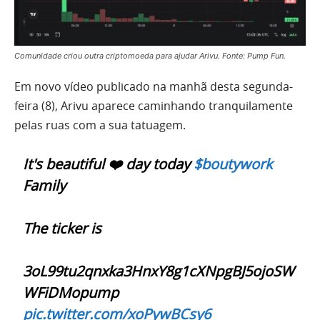
Comunidade criou outra criptomoeda para ajudar Arivu. Fonte: Pump Fun.
Em novo vídeo publicado na manhã desta segunda-
feira (8), Arivu aparece caminhando tranquilamente
pelas ruas com a sua tatuagem.
It's beautiful ❤️ day today
$boutywork
Family
The ticker is
3oL99tu2qnxka3HnxY8g1cXNpgBJ5ojoSW
WFiDMopump
pic.twitter.com/xoPywBCsy6