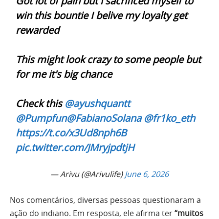
Got lot of pain but i sacrificed myself to
win this bountie I belive my loyalty get
rewarded
This might look crazy to some people but
for me it's big chance
Check this
@ayushquantt
@Pumpfun
@FabianoSolana
@fr1ko_eth
https://t.co/x3Ud8nph6B
pic.twitter.com/JMryjpdtjH
— Arivu (@Arivulife)
June 6, 2026
Nos comentários, diversas pessoas questionaram a
ação do indiano. Em resposta, ele afirma ter
“muitos