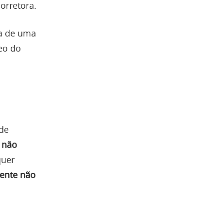
orretora.
ra de uma
leo do
 de
s
não
quer
iente não