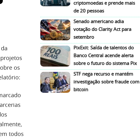
criptomoedas e prende mais
de 20 pessoas
Senado americano adia
votação do Clarity Act para
setembro
 da
PixExit: Saída de talentos do
Banco Central acende alerta
 projetos
sobre o futuro do sistema Pix
sobre os
STF nega recurso e mantém
latório:
investigação sobre fraude com
bitcoin
 marcado
arcerias
dos
almente,
 em todos