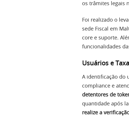
os trâmites legais
Foi realizado o le
sede Fiscal em Malt
core e suporte. Al
funcionalidades das
Usuários e Tax
A identificação do 
compliance e atende
detentores de toke
quantidade após l
realize a verificaç