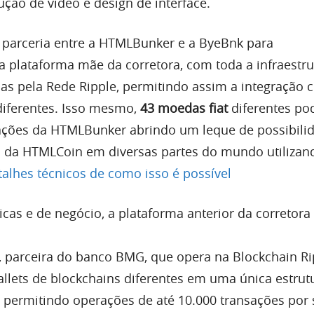
ução de video e design de interface.
 parceria entre a HTMLBunker e a ByeBnk para
 plataforma mãe da corretora, com toda a infraestru
das pela Rede Ripple, permitindo assim a integração
iferentes. Isso mesmo,
43 moedas fiat
diferentes po
ações da HTMLBunker abrindo um leque de possibili
sh da HTMLCoin em diversas partes do mundo utiliza
alhes técnicos de como isso é possível
icas e de negócio, a plataforma anterior da corretora 
 parceira do banco BMG, que opera na Blockchain Ri
allets de blockchains diferentes em uma única estrut
a, permitindo operações de até 10.000 transações po