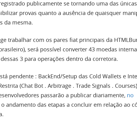
registrado publicamente se tornando uma das únicas
nibilizar provas quanto a ausência de quaisquer man
os da mesma.
ge trabalhar com os pares fiat principais da HTMLBu
l brasileiro), será possível converter 43 moedas intern
dessas 3 para operações dentro da corretora.
está pendente : BackEnd/Setup das Cold Wallets e Int
estrita (Chat Bot . Arbitrage . Trade Signals . Courses)
senvolvedores passarão a publicar diariamente,
no
, o andamento das etapas a concluir em relação ao c
a.