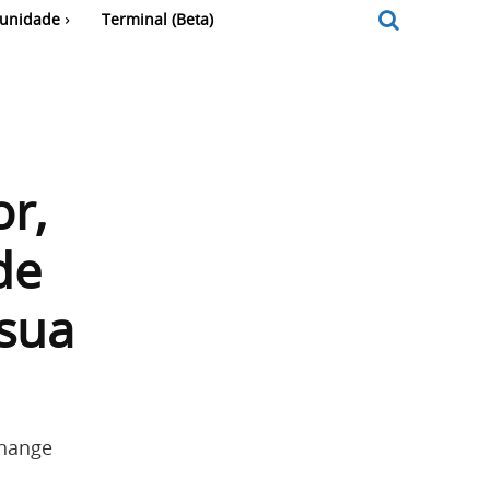
unidade
Terminal (Beta)
r,
de
 sua
change