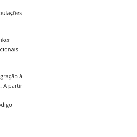
ipulações
nker
acionais
egração à
. A partir
ódigo