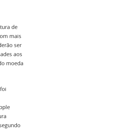
tura de
 com mais
derão ser
dades aos
ndo moeda
foi
pple
ura
r segundo