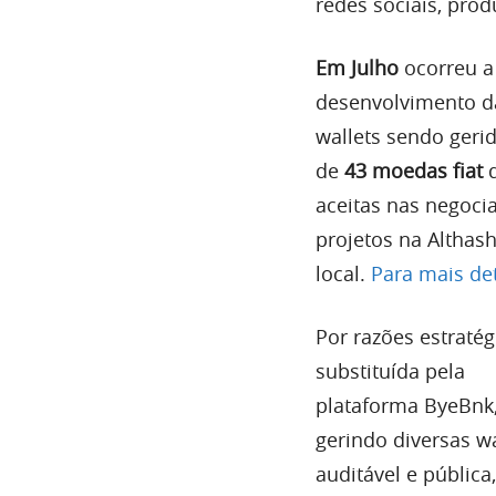
redes sociais, prod
Em Julho
ocorreu a
desenvolvimento da
wallets sendo geri
de
43 moedas fiat
d
aceitas nas negoci
projetos na Altha
local.
Para mais det
Por razões estratég
substituída pela
plataforma ByeBnk,
gerindo diversas w
auditável e públic