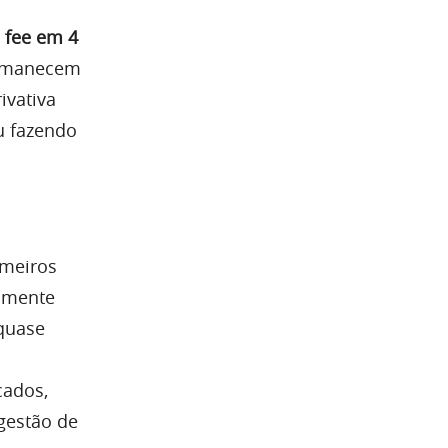
e fee em 4
rmanecem
ivativa
u fazendo
imeiros
omente
 quase
cados,
gestão de