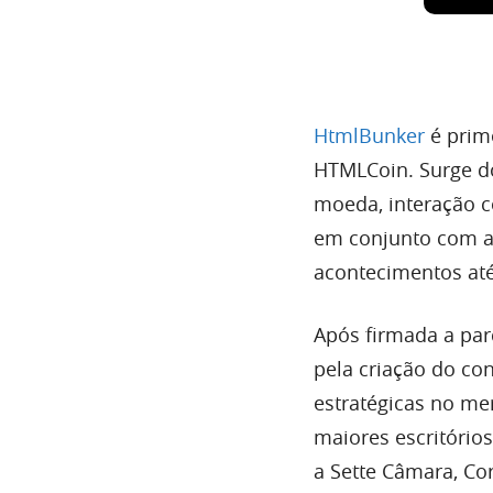
HtmlBunker
é prim
HTMLCoin. Surge do
moeda, interação c
em conjunto com a 
acontecimentos at
Após firmada a pa
pela criação do co
estratégicas no me
maiores escritório
a Sette Câmara, Co