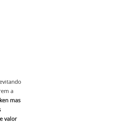
 evitando
arem a
oken mas
s
e valor