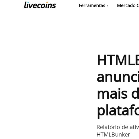
Ferramentas
Mercado C
HTMLB
anunci
mais d
plataf
Relatório de at
HTMLBunker