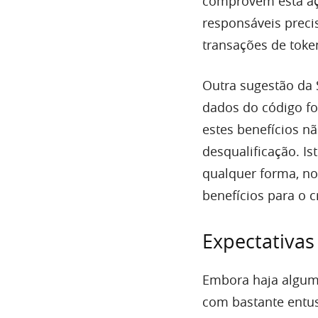
comprovem esta açã
responsáveis preci
transações de toke
Outra sugestão da
dados do código fon
estes benefícios n
desqualificação. Is
qualquer forma, no
benefícios para o 
Expectativas
Embora haja alguma
com bastante entus