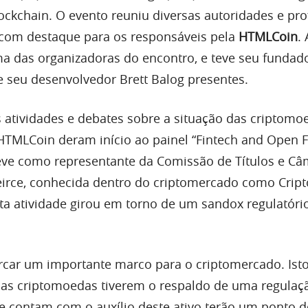
ockchain. O evento reuniu diversas autoridades e pro
com destaque para os responsáveis pela
HTMLCoin
. 
a das organizadoras do encontro, e teve seu fundad
seu desenvolvedor Brett Balog presentes.
 atividades e debates sobre a situação das criptomo
HTMLCoin deram início ao painel “Fintech and Open F
eve como representante da Comissão de Títulos e C
eirce, conhecida dentro do criptomercado como Cri
sta atividade girou em torno de um sandox regulatóri
car um importante marco para o criptomercado. Ist
as criptomoedas tiverem o respaldo de uma regulaç
e contam com o auxílio deste ativo terão um ponto d