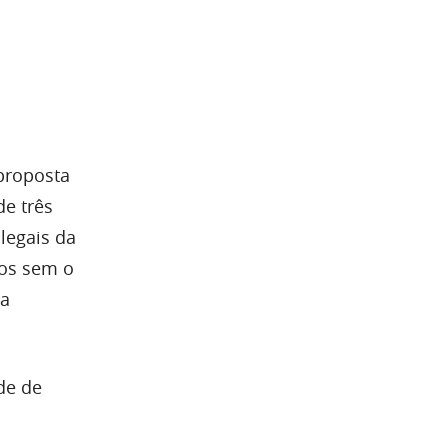
 proposta
de três
legais da
dos sem o
ia
de de