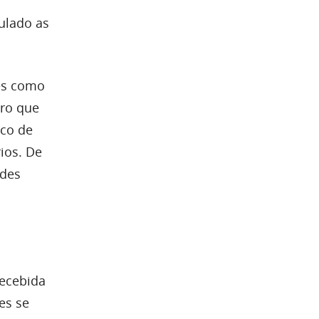
ulado as
es como
aro que
sco de
rios. De
ndes
recebida
es se