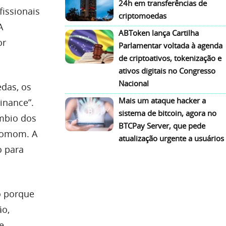
24h em transferências de
fissionais
criptomoedas
A
ABToken lança Cartilha
or
Parlamentar voltada à agenda
de criptoativos, tokenização e
ativos digitais no Congresso
Nacional
edas, os
Mais um ataque hacker a
inance”.
sistema de bitcoin, agora no
âmbio dos
BTCPay Server, que pede
ptomom. A
atualização urgente a usuários
o para
o porque
ão,
e