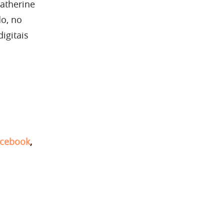
atherine
do, no
igitais
cebook
,