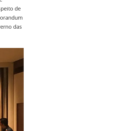
speito de
emorandum
verno das