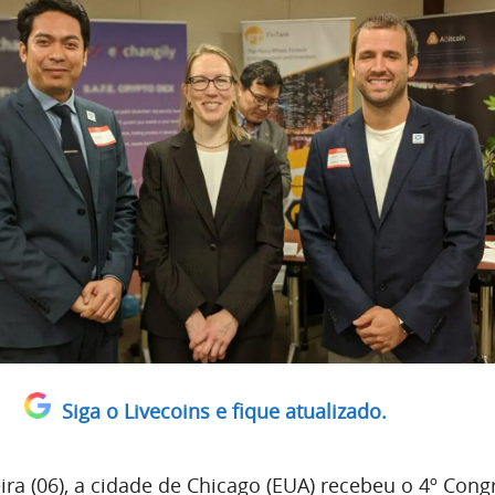
Siga o Livecoins e fique atualizado.
ira (06), a cidade de Chicago (EUA) recebeu o 4º Cong