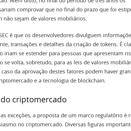
o. Além disto, no final do período de três anos os
sariam comprovar que no final do prazo que foi estip
n não sejam de valores mobiliários.
 SEC é que os desenvolvedores divulguem informaçõ
te, transações e detalhes da criação de tokens. É cl
ão iriam se estender para pessoas que apresentam ri
to se volta, sobretudo, para as leis de valores mobiliá
 caso da aprovação destes fatores podem haver gra
criptomercado e a tecnologia de blockchain.
 do criptomercado
s exceções, a proposta de um marco regulatório é 
iasmo no criptomercado. Diversas figuras important