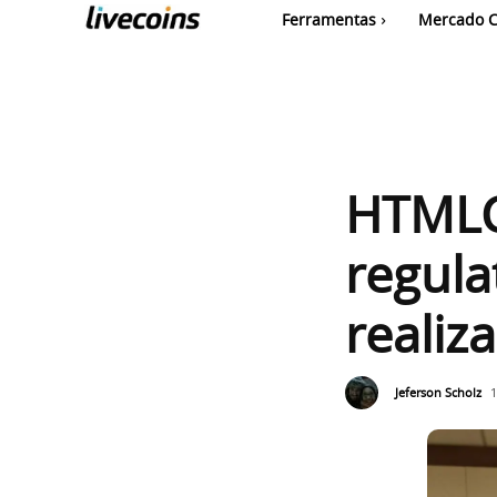
Ferramentas
Mercado C
HTMLC
regula
realiz
Jeferson Scholz
1