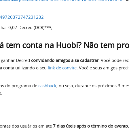
/1049720372747231232
nhar 0,07 Decred (DCR)***;
já tem conta na Huobi? Não tem pr
 ganhar Decred
convidando amigos a se cadastrar
. Você pode re
 a conta
utilizando o seu
link de convite
.
Você e seus amigos preci
cios do programa de
cashback
, ou seja, durante os próximos 3 me
.
contas dos usuários em até
7 dias úteis após o término do evento.