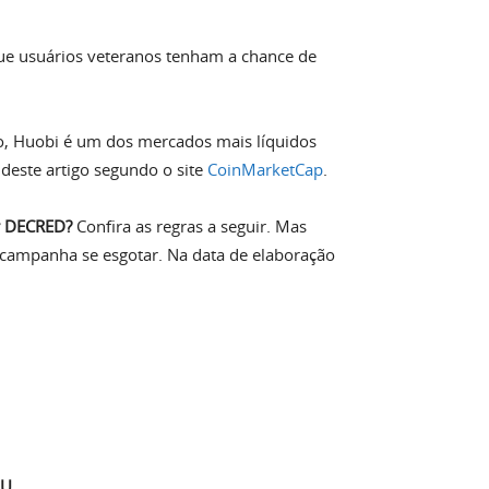
ue usuários veteranos tenham a chance de
o, Huobi é um dos mercados mais líquidos
deste artigo segundo o site
CoinMarketCap
.
r DECRED?
Confira as regras a seguir. Mas
a campanha se esgotar.
Na data de elaboração
U