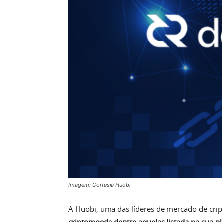
Imagem: Cortesia Huobi
A Huobi, uma das líderes de mercado de cri
criptomoeda dentre aquelas listada na sua p