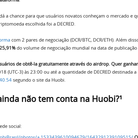
 dá a chance para que usuários novatos conheçam o mercado e q
riptomoeda escolhida foi a DECRED.
forma
com 2 pares de negociação (DCR/BTC, DCR/ETH). Além diss
25,91%
do volume de negociação mundial na data de publicação 
ários de obtê-la gratuitamente através do airdrop.
Quer ganha
2018 (UTC-3) às 23:00 ou até a quantidade de DECRED destinada 
40.54
segundo o site da Huobi.
ainda não tem conta na Huobi?¹
de social:
uobiBrasil/photos/a.1533439610094679/1643291239109515/
O