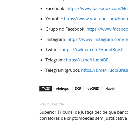
Facebook:
https://www.facebook.com/Huo
Youtube:
https://www.youtube.com/huobi
Grupo no Facebook:
https://www.faceboo
Instagram:
https://www.instagram.com/hu
Twitter:
https://twitter.com/HuobiBrasil
Telegram:
https://t.me/HuobiBR
Telegram (grupo):
https://t.me/HuobiBrasi
TAGS
Airdrops
DCR
deCRED
Huobi
Previous article
Superior Tribunal de Justiça decide que ban
corretoras de criptomoedas sem justificativa