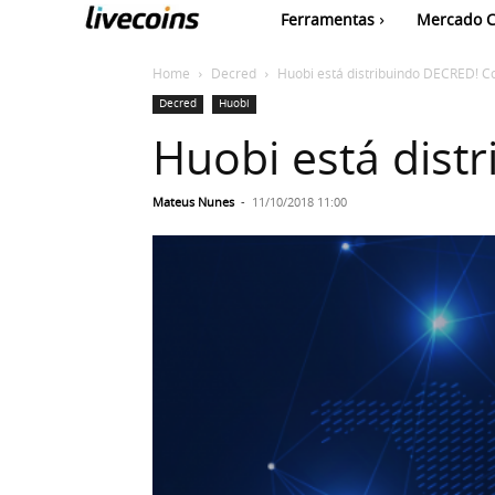
Ferramentas
Mercado C
Home
Decred
Huobi está distribuindo DECRED! Co
Decred
Huobi
Huobi está dist
Mateus Nunes
-
11/10/2018 11:00