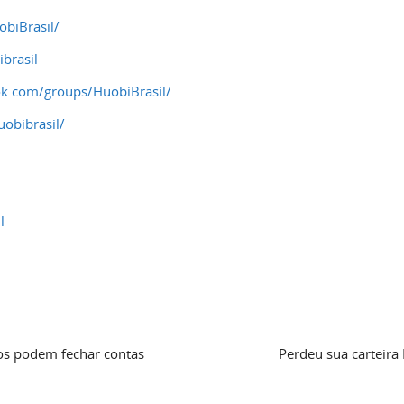
biBrasil/
brasil
k.com/groups/HuobiBrasil/
obibrasil/
l
cos podem fechar contas
Perdeu sua carteira