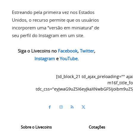
Estreando pela primeira vez nos Estados
Unidos, o recurso permite que os usuários
incorporem uma “versão em miniatura” de
seu perfil do Instagram em um site.
Siga o Livecoins no
Facebook
,
Twitter
,
Instagram
e
YouTube
.
[td_block_21 td_ajax_preloading="" aj
m16f_title_f
tdc_css="eyJwaG9uZSI6eyJkaXNwbGF5Ijoibm9uZ
Sobre o Livecoins
Cotações