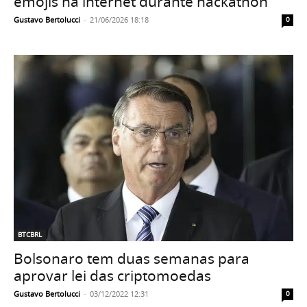
emojis na internet durante hackathon
Gustavo Bertolucci
-
21/06/2026 18:18
0
BTCBRL
Bolsonaro tem duas semanas para
aprovar lei das criptomoedas
Gustavo Bertolucci
-
03/12/2022 12:31
0