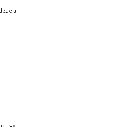
dez e a
.
 apesar