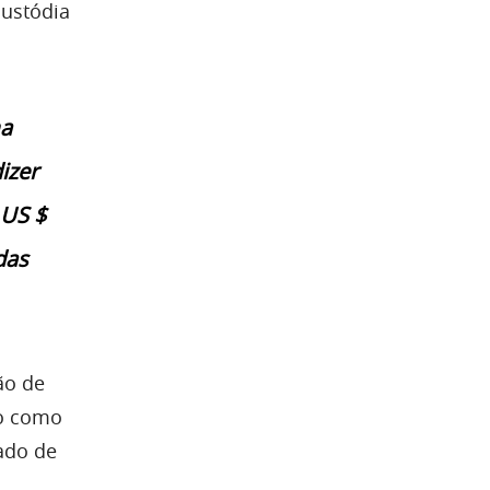
custódia
ma
izer
 US $
das
ão de
o
como
cado de