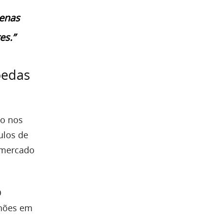
penas
es.”
oedas
to nos
ulos de
 mercado
O
lhões em