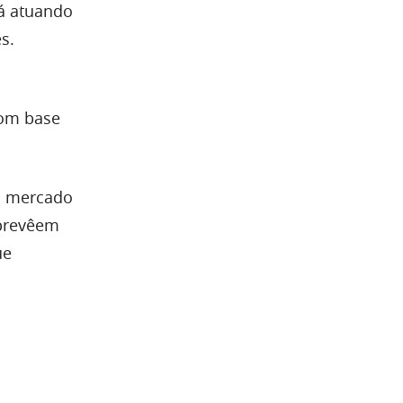
tá atuando
s.
com base
 o mercado
 prevêem
ue