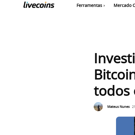
Ferramentas
Mercado C
Invest
Bitcoi
todos 
Mateus Nunes
2