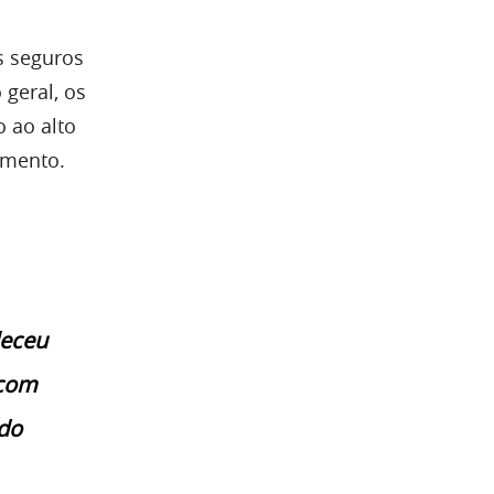
s seguros
geral, os
o ao alto
imento.
leceu
 com
ndo