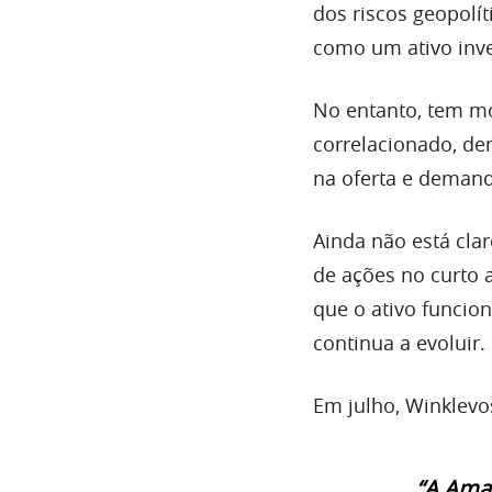
dos riscos geopolít
como um ativo inv
No entanto, tem mo
correlacionado, d
na oferta e deman
Ainda não está cla
de ações no curto 
que o ativo funcio
continua a evoluir.
Em julho, Winklevo
“A Amaz