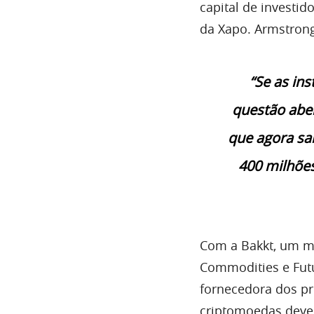
capital
de investido
da Xapo. Armstrong
“Se as in
questão aber
que agora sa
400 milhõe
Com a
Bakkt
, um m
Commodities e Fut
fornecedora dos pri
criptomoedas deve