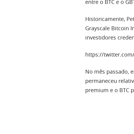
entre o BTC e o GB
Historicamente, Pe
Grayscale Bitcoin 
investidores creden
https://twitter.c
No mês passado, e
permaneceu relativ
premium e o BTC p