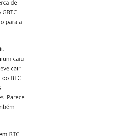
erca de
o GBTC
io para a
iu
mium caiu
eve cair
o do BTC
s
s. Parece
também
 em BTC