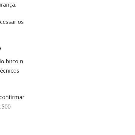
urança.
cessar os
o
o bitcoin
técnicos
 confirmar
9.500