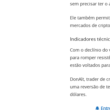
sem precisar ter o
Ele também permit
mercados de cripto
Indicadores técn
Com o declínio do 
para romper resist
estão voltados par
DonAlt, trader de c
uma reversão de te
dólares.
🔔 Ent