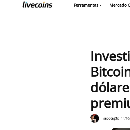
Ferramentas
Mercado C
Invest
Bitcoi
dólar
prem
sabotag3x
14/10