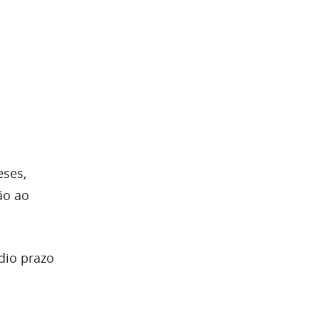
eses,
ão ao
dio prazo