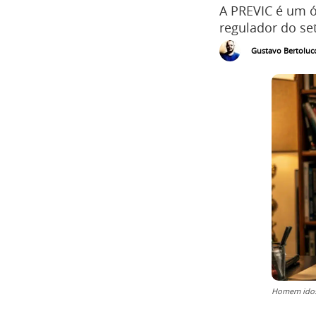
A PREVIC é um ó
regulador do set
Gustavo Bertolucc
Homem idoso