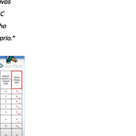
ivos
IC
ho
rio.”