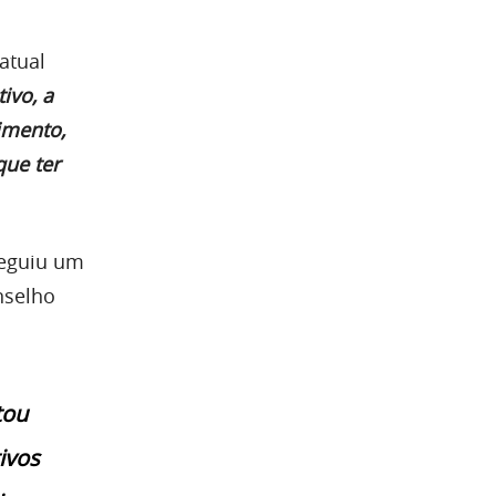
atual
ivo, a
imento,
ue ter
seguiu um
nselho
tou
ivos