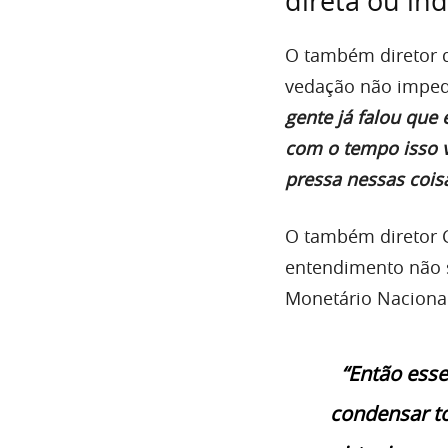
direta ou in
O também diretor d
vedação não impede 
gente já falou que
com o tempo isso 
pressa nessas cois
O também diretor C
entendimento não s
Monetário Nacional
“Então esse
condensar to