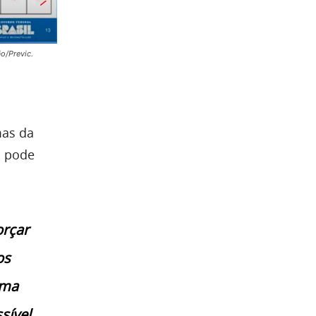
o/Previc.
mas da
a pode
orçar
os
rma
sível