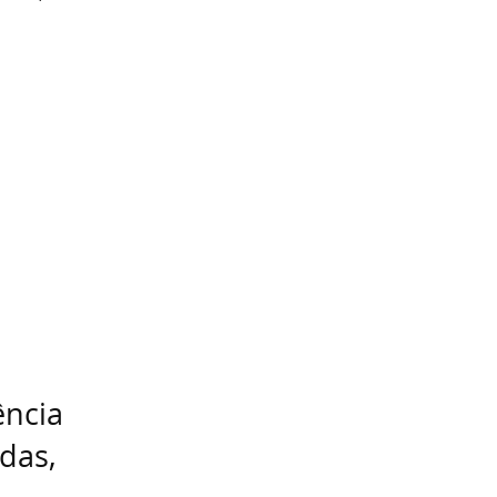
ência
das,