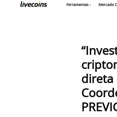
Ferramentas
Mercado C
“Inve
cript
direta
Coord
PREVI