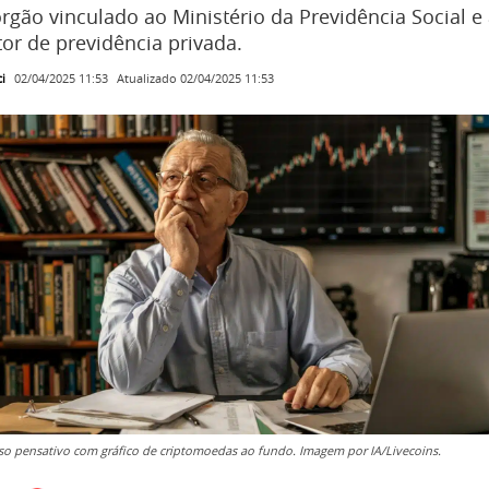
rgão vinculado ao Ministério da Previdência Social 
or de previdência privada.
i
Atualizado
02/04/2025 11:53
02/04/2025 11:53
 pensativo com gráfico de criptomoedas ao fundo. Imagem por IA/Livecoins.