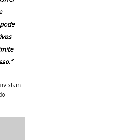
a
 pode
ivos
imite
sso.”
invistam
do