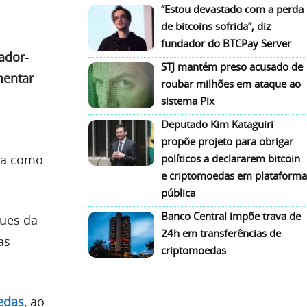
“Estou devastado com a perda
de bitcoins sofrida”, diz
fundador do BTCPay Server
ador-
STJ mantém preso acusado de
mentar
roubar milhões em ataque ao
sistema Pix
Deputado Kim Kataguiri
propõe projeto para obrigar
tua como
políticos a declararem bitcoin
e criptomoedas em plataforma
pública
Banco Central impõe trava de
ques da
24h em transferências de
as
criptomoedas
edas
, ao