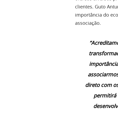
clientes. Guto Antu
importância do ecos
associação.
“Acreditam
transformad
importância
associarmos
direto com os
permitirá 
desenvolv