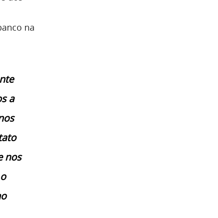
 banco na
nte
s a
nos
tato
e nos
 o
no