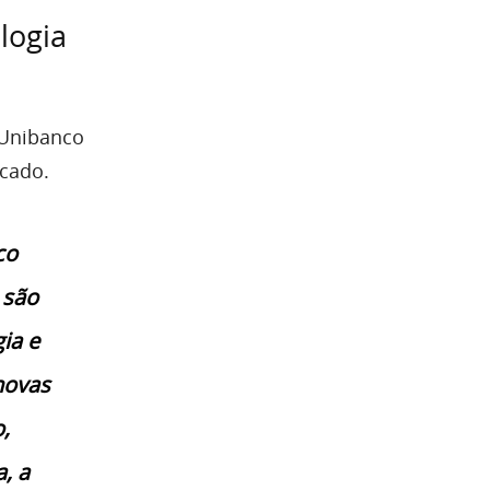
logia
 Unibanco
rcado.
co
 são
ia e
novas
,
, a