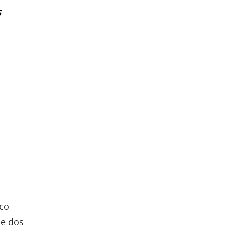
s
nco
de dos