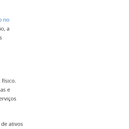
o no
o, a
s
físico.
cas e
erviços
 de ativos