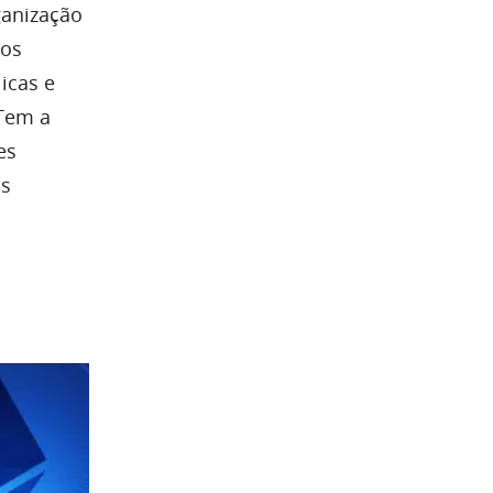
ganização
dos
icas e
 Tem a
es
os