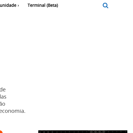
unidade
Terminal (Beta)
 de
das
são
oeconomia.