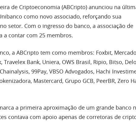
leira de Criptoeconomia (ABCripto) anunciou na últ
 Unibanco como novo associado, reforçando sua
 no setor. Com o ingresso do banco, a associação de
a a contar com 25 membros.
nco, a ABCripto tem como membros: Foxbit, Mercado 
 Travelex Bank, Uniera, OWS Brasil, Ripio, Bitso, Delo
hainalysis, 99Pay, VBSO Advogados, Hachi Investime
Tokenizadora, Mastercard, Grupo GCB, PeerBR, Zero Ha
arca a primeira aproximação de um grande banco no
tes contava com apoio apenas de corretoras de cri