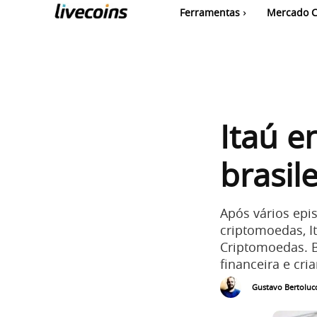
Ferramentas
Mercado C
Itaú e
brasil
Após vários epi
criptomoedas, I
Criptomoedas. B
financeira e cr
Gustavo Bertolucc