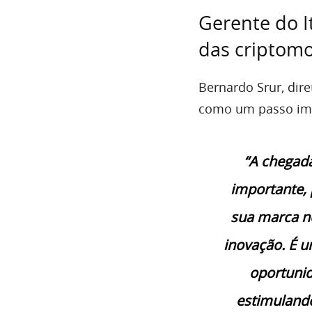
Gerente do I
das criptom
Bernardo Srur, dir
como um passo impo
“A chegad
importante, 
sua marca n
inovação. É u
oportunid
estimulando