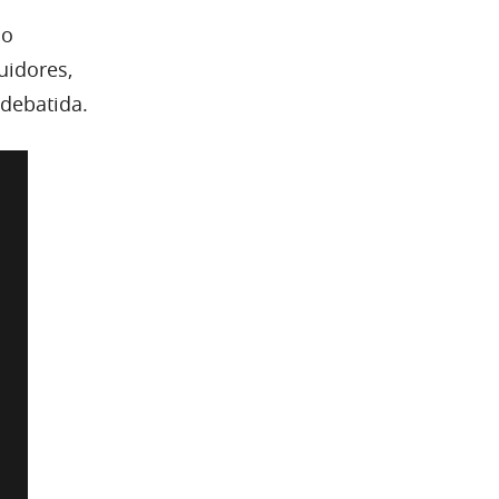
 o
uidores,
debatida.