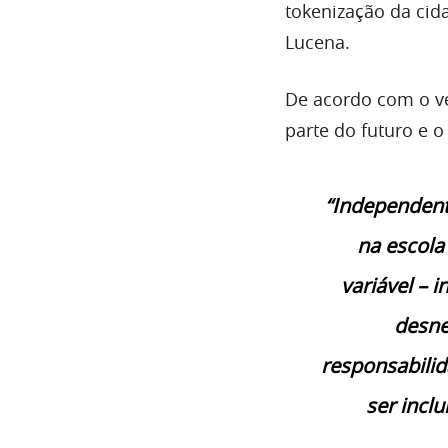
tokenização da cid
Lucena.
De acordo com o v
parte do futuro e 
“Independent
na escola
variável – 
desne
responsabili
ser incl