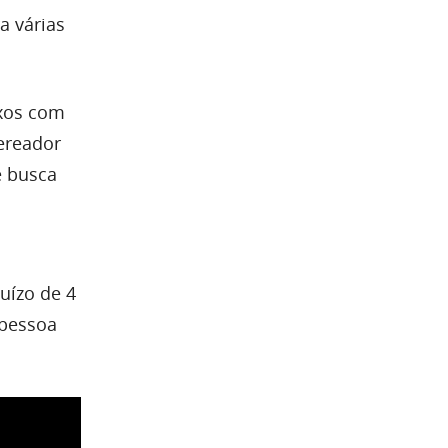
a várias
ixos com
ereador
e busca
uízo de 4
 pessoa