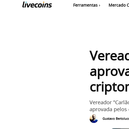
Ferramentas
Mercado C
Veread
aprov
cript
Vereador "Carlã
aprovada pelos 
Gustavo Bertolucc