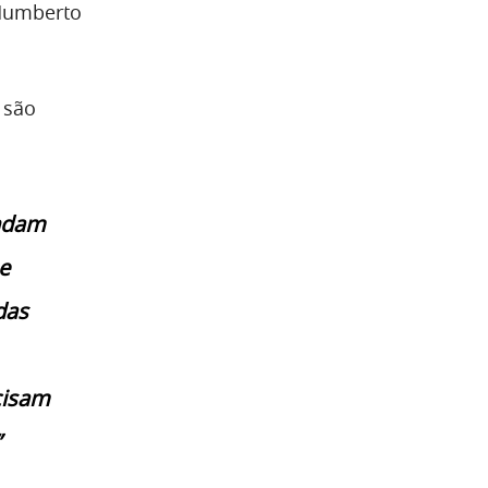
 Humberto
 são
endam
e
das
cisam
”