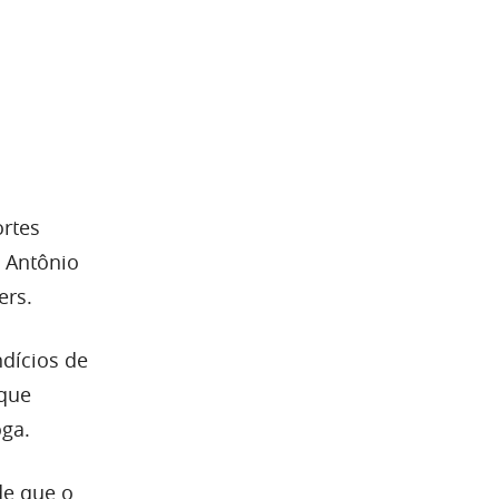
ortes
s Antônio
ers.
ndícios de
 que
oga.
de que o