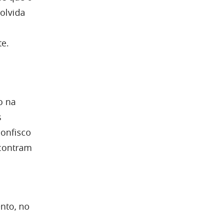
olvida
te.
o na
s
confisco
ncontram
nto, no