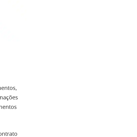
mentos,
rmações
imentos
ontrato