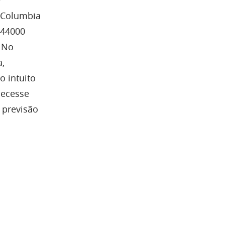
 Columbia
644000
. No
a,
o intuito
necesse
 previsão