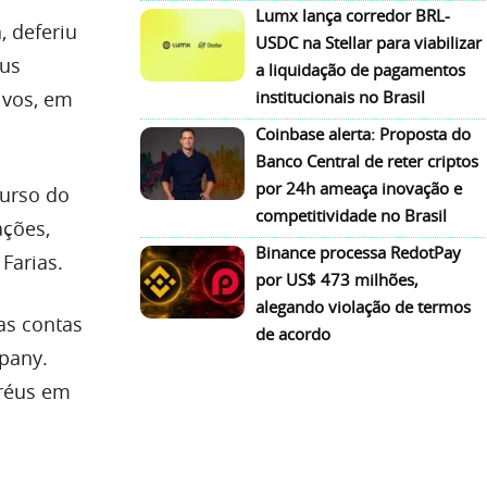
Lumx lança corredor BRL-
, deferiu
USDC na Stellar para viabilizar
eus
a liquidação de pagamentos
ivos, em
institucionais no Brasil
Coinbase alerta: Proposta do
Banco Central de reter criptos
por 24h ameaça inovação e
curso do
competitividade no Brasil
ações,
Binance processa RedotPay
Farias.
por US$ 473 milhões,
alegando violação de termos
as contas
de acordo
pany.
 réus em
e