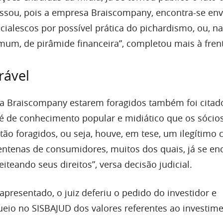
assou, pois a empresa Braiscompany, encontra-se env
cialescos por possível prática do pichardismo, ou, na
um, de pirâmide financeira”, completou mais à fren
rável
da Braiscompany estarem foragidos também foi citad
 de conhecimento popular e midiático que os sócio
ão foragidos, ou seja, houve, em tese, um ilegítimo 
entenas de consumidores, muitos dos quais, já se e
eiteando seus direitos”, versa decisão judicial.
 apresentado, o juiz deferiu o pedido do investidor e
eio no SISBAJUD dos valores referentes ao investime