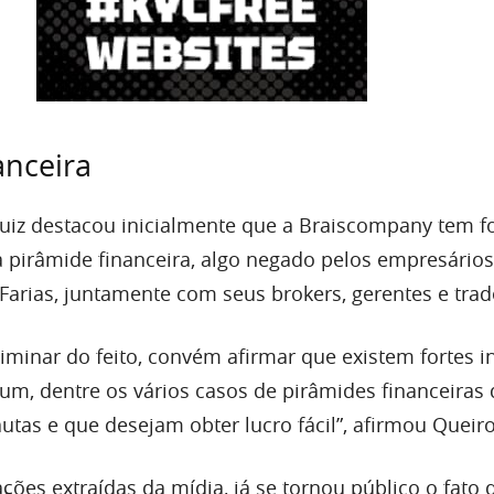
anceira
juiz destacou inicialmente que a Braiscompany tem f
a pirâmide financeira, algo negado pelos empresário
 Farias, juntamente com seus brokers, gerentes e trad
iminar do feito, convém afirmar que existem fortes i
 um, dentre os vários casos de pirâmides financeiras
utas e que desejam obter lucro fácil”, afirmou Queir
ções extraídas da mídia, já se tornou público o fato 