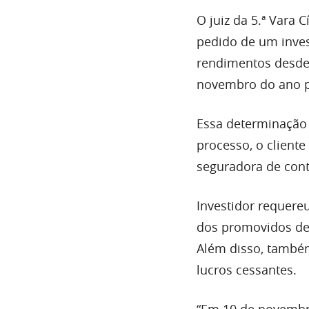
O juiz da 5.ª Vara 
pedido de um inves
rendimentos desde 
novembro do ano 
Essa determinação 
processo, o client
seguradora de contr
Investidor requere
dos promovidos de 
Além disso, também
lucros cessantes.
“Em 10 de novembro