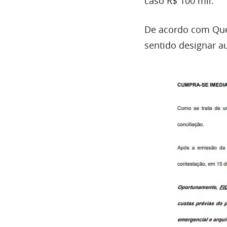
caso R$ 100 mil.
De acordo com Quei
sentido designar au