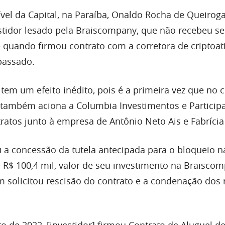
Cível da Capital, na Paraíba, Onaldo Rocha de Queiroga
tidor lesado pela Braiscompany, que não recebeu s
quando firmou contrato com a corretora de criptoat
passado.
tem um efeito inédito, pois é a primeira vez que no 
e também aciona a Columbia Investimentos e Particip
atos junto à empresa de Antônio Neto Ais e Fabrícia 
u a concessão da tutela antecipada para o bloqueio n
R$ 100,4 mil, valor de seu investimento na Braiscom
 solicitou rescisão do contrato e a condenação dos
 de 2022, [investidor] firmou Contrato de Aluguel d