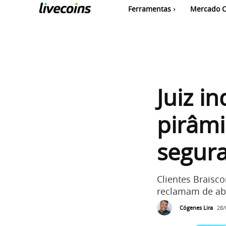
Ferramentas
Mercado C
Juiz i
pirâmi
segura
Clientes Braisc
reclamam de ab
Cógenes Lira
28/