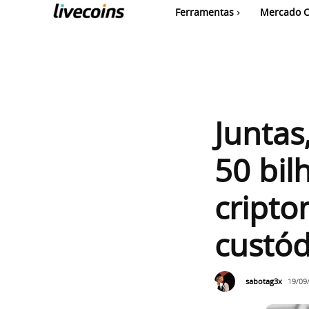
Ferramentas
Mercado C
Juntas
50 bil
cripto
custód
sabotag3x
19/09