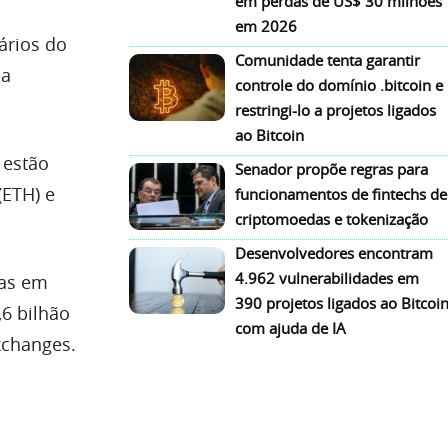
em perdas de US$ 30 milhões
em 2026
ários do
Comunidade tenta garantir
 a
controle do domínio .bitcoin e
restringi-lo a projetos ligados
ao Bitcoin
 estão
Senador propõe regras para
(ETH) e
funcionamentos de fintechs de
criptomoedas e tokenização
Desenvolvedores encontram
4.962 vulnerabilidades em
das em
390 projetos ligados ao Bitcoi
,6 bilhão
com ajuda de IA
xchanges.