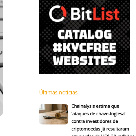
Últimas notícias
Chainalysis estima que
‘ataques de chave-inglesa’
contra investidores de
criptomoedas já resultaram