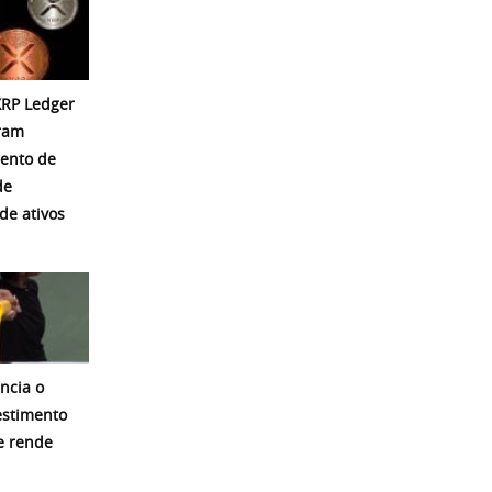
 XRP Ledger
eram
ento de
de
de ativos
ncia o
estimento
e rende