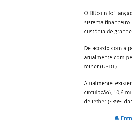
O Bitcoin foi lanç
sistema financeiro
custódia de grande
De acordo com a p
atualmente com pel
tether (USDT).
Atualmente, exist
circulação), 10,6 m
de tether (~39% da
🔔 Ent