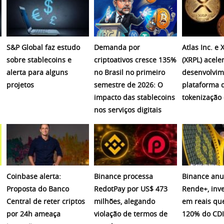
S&P Global faz estudo
Demanda por
Atlas Inc. e
sobre stablecoins e
criptoativos cresce 135%
(XRPL) acel
alerta para alguns
no Brasil no primeiro
desenvolvim
projetos
semestre de 2026: O
plataforma 
impacto das stablecoins
tokenização 
nos serviços digitais
Coinbase alerta:
Binance processa
Binance anu
Proposta do Banco
RedotPay por US$ 473
Rende+, inv
Central de reter criptos
milhões, alegando
em reais qu
por 24h ameaça
violação de termos de
120% do CDI