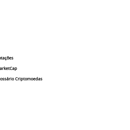
otações
arketCap
lossário Criptomoedas