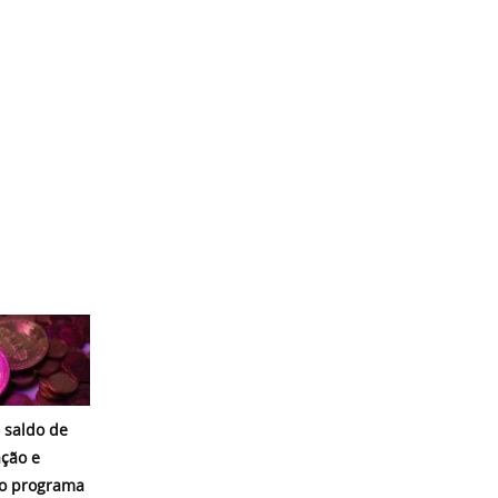
 saldo de
ação e
o programa