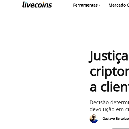
Ferramentas
Mercado C
Justiç
cripto
a clie
Decisão determi
devolução em cr
Gustavo Bertolucc