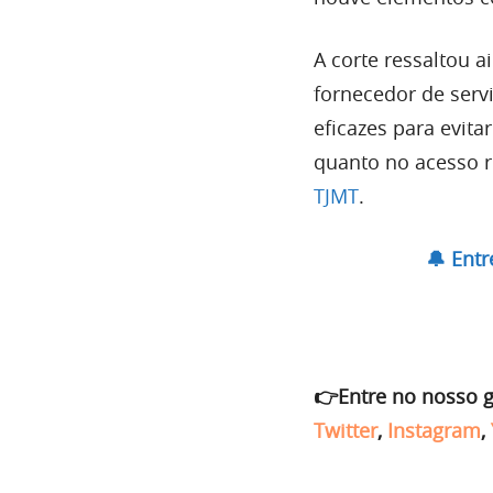
A corte ressaltou a
fornecedor de serv
eficazes para evita
quanto no acesso 
TJMT
.
🔔 Ent
👉Entre no nosso 
Twitter
,
Instagram
,