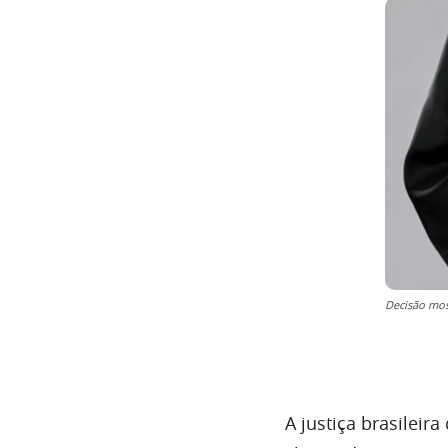
Decisão mos
A justiça brasilei