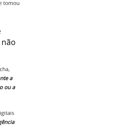
ue tomou
e
s não
cha,
ante a
o ou a
gitais
gência