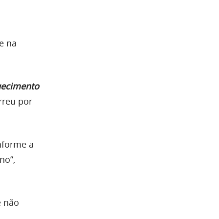
e na
quecimento
rreu por
nforme a
no”,
e não