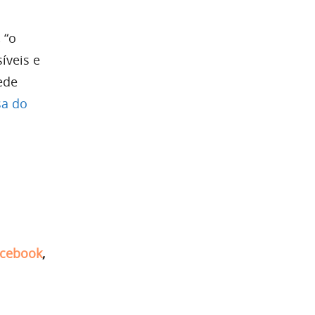
 “o
íveis e
ede
sa do
cebook
,