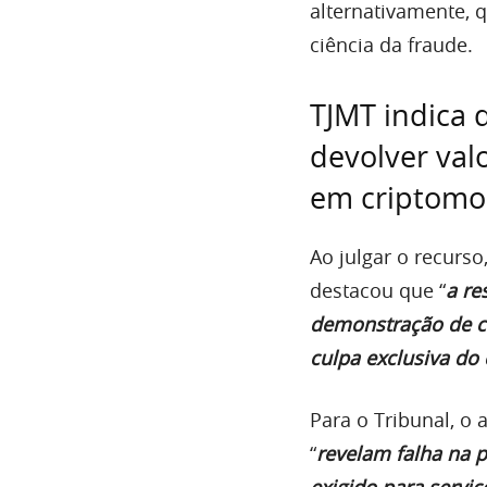
alternativamente, 
ciência da fraude.
TJMT indica 
devolver val
em criptomoe
Ao julgar o recurso
destacou que “
a re
demonstração de cu
culpa exclusiva do
Para o Tribunal, o 
“
revelam falha na p
exigido para serviç