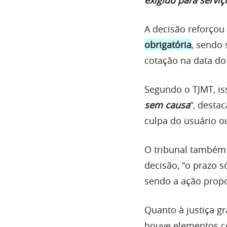
A decisão reforçou
obrigatória
, sendo
cotação na data do
Segundo o TJMT, is
sem causa
“, desta
culpa do usuário ou
O tribunal também 
decisão, “o prazo s
sendo a ação prop
Quanto à justiça g
houve elementos co