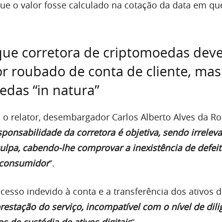
que o valor fosse calculado na cotação da data em q
que corretora de criptomoedas dev
or roubado de conta de cliente, ma
das “in natura”
, o relator, desembargador Carlos Alberto Alves da Ro
sponsabilidade da corretora é objetiva, sendo irrelev
lpa, cabendo-lhe comprovar a inexistência de defeit
 consumidor
“.
acesso indevido à conta e a transferência dos ativos di
restação do serviço, incompatível com o nível de dili
os de custódia de ativos digitais
“.