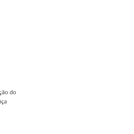
ação do
iça