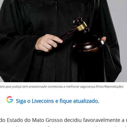
tra que justiça tem pressionado corretoras a melhorar segurança (Foto/Reprodução)
Siga o Livecoins e fique atualizado.
ra do Estado do Mato Grosso decidiu favoravelmente a