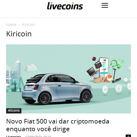
Home
Kiricoin
Kiricoin
Altcoins
Novo Fiat 500 vai dar criptomoeda
enquanto você dirige
Livecoins
-
17/03/2021 10:21
0