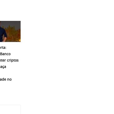
rta:
 Banco
eter criptos
eaça
dade no