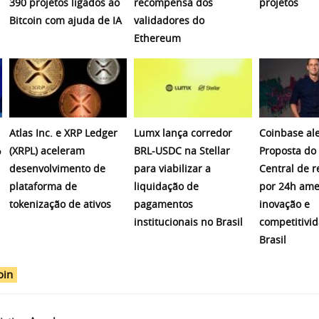
390 projetos ligados ao
recompensa dos
projetos
Bitcoin com ajuda de IA
validadores do
Ethereum
Atlas Inc. e XRP Ledger
Lumx lança corredor
Coinbase ale
%
(XRPL) aceleram
BRL-USDC na Stellar
Proposta do
desenvolvimento de
para viabilizar a
Central de r
plataforma de
liquidação de
por 24h am
tokenização de ativos
pagamentos
inovação e
institucionais no Brasil
competitivi
Brasil
oin