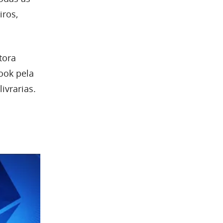
iros,
tora
ook pela
ivrarias.