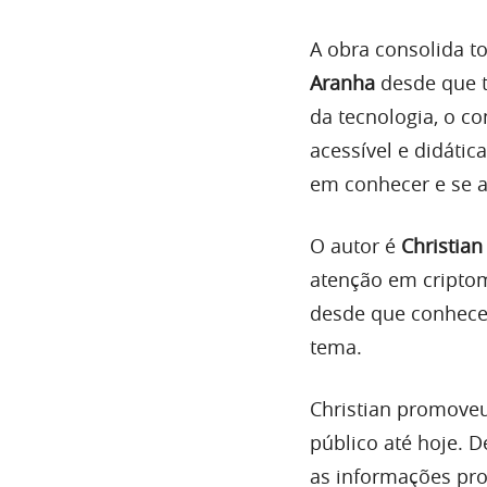
A obra consolida t
Aranha
desde que t
da tecnologia, o co
acessível e didátic
em conhecer e se a
O autor é
Christian
atenção em criptomo
desde que conheceu
tema.
Christian promoveu
público até hoje. 
as informações pr