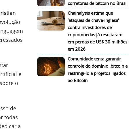
corretoras de bitcoin no Brasil
ristian
Chainalysis estima que
‘ataques de chave-inglesa’
evolução
contra investidores de
 linguagem
criptomoedas já resultaram
teressados
em perdas de US$ 30 milhões
em 2026
Comunidade tenta garantir
star
controle do domínio .bitcoin e
restringi-lo a projetos ligados
ificial e
ao Bitcoin
 sobre o
esso de
ar todas
edicar a