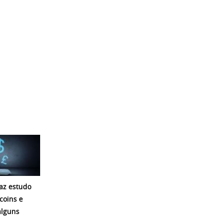
az estudo
coins e
alguns