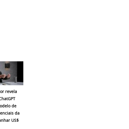
or revela
 ChatGPT
modelo de
enciais da
ganhar US$