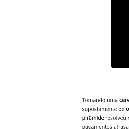
Tomando uma
cerv
supostamente de
o
pirâmide
resolveu 
pagamentos atrasad