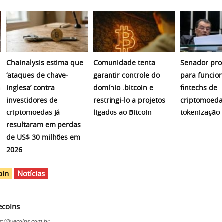
Chainalysis estima que
Comunidade tenta
Senador pro
‘ataques de chave-
garantir controle do
para funcio
n
inglesa’ contra
domínio .bitcoin e
fintechs de
investidores de
restringi-lo a projetos
criptomoeda
criptomoedas já
ligados ao Bitcoin
tokenização
resultaram em perdas
de US$ 30 milhões em
2026
oin
Notícias
ecoins
s://livecoins.com.br