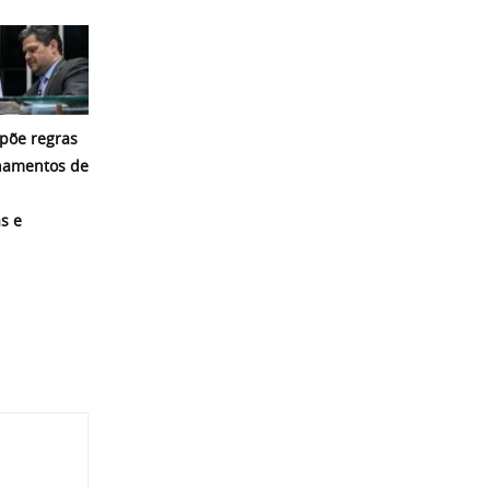
põe regras
namentos de
s e