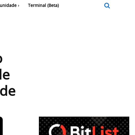
unidade
Terminal (Beta)
o
de
ide