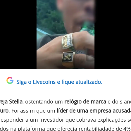
Siga o Livecoins e fique atualizado.
eja Stella
, ostentando um
relógio de marca
e dois an
uro
. Foi assim que um
líder de uma empresa acusad
responder a um investidor que cobrava explicações 
os na plataforma que oferecia rentabiliadade de 4% 