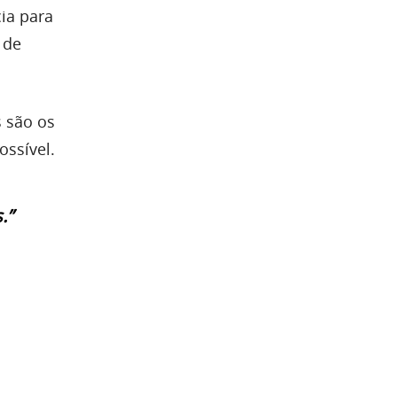
ia para
 de
s são os
ossível.
.”