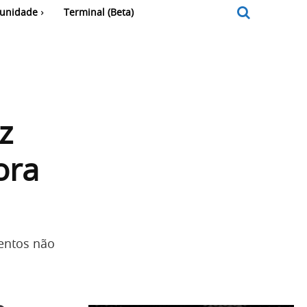
unidade
Terminal (Beta)
z
ora
mentos não