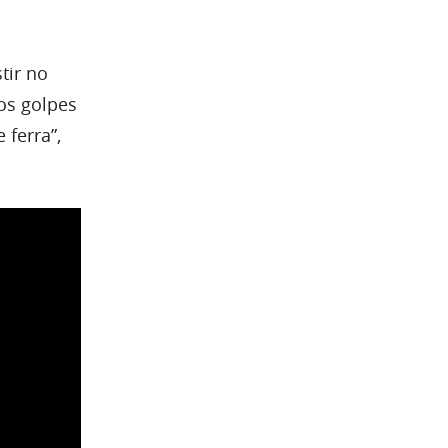
tir no
os golpes
 ferra”,