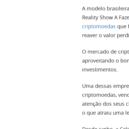
A modelo brasileira
Reality Show A Faz
criptomoedas
que f
reaver o valor per
O mercado de cript
aproveitando o bo
investimentos.
Uma dessas empresa
criptomoedas, ven
atenção dos seus c
o que atraiu uma l
Desde junho, a Cel