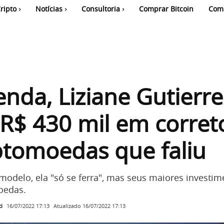
ripto
Notícias
Consultoria
Comprar Bitcoin
Com
enda, Liziane Gutierre
R$ 430 mil em corret
ptomoedas que faliu
odelo, ela "só se ferra", mas seus maiores investi
oedas.
i
Atualizado
16/07/2022 17:13
16/07/2022 17:13