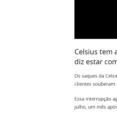
Celsius tem 
diz estar co
Os saques da Celsi
clientes souberam 
Essa interrupção a
julho, um mês apó