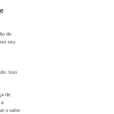
de
hão de
ies seu
do. Isso
ça de
 a
ar o valor