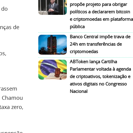
propõe projeto para obrigar
r do
políticos a declararem bitcoin
e criptomoedas em plataforma
anças de
pública
Banco Central impõe trava de
24h em transferências de
criptomoedas
os,
ABToken lança Cartilha
Parlamentar voltada à agenda
de criptoativos, tokenização e
ativos digitais no Congresso
prassem
Nacional
s. Chamou
axa zero,
suspensão