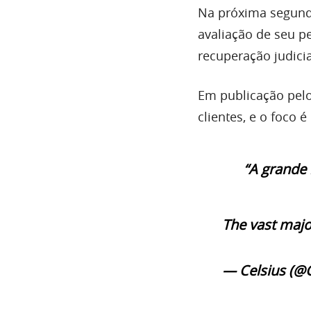
Na próxima segunda
avaliação de seu p
recuperação judicia
Em publicação pelo
clientes, e o foco 
“A grande 
The vast majo
— Celsius (@