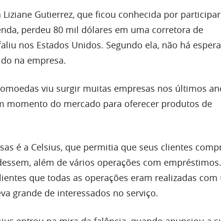
 Liziane Gutierrez, que ficou conhecida por participa
enda, perdeu 80 mil dólares em uma corretora de
aliu nos Estados Unidos. Segundo ela, não há esper
dido na empresa.
omoedas viu surgir muitas empresas nos últimos an
m momento do mercado para oferecer produtos de
s é a Celsius, que permitia que seus clientes com
dessem, além de vários operações com empréstimo
lientes que todas as operações eram realizadas com t
eva grande de interessados no serviço.
sius entrou na mira da falência, quando anunciou a 