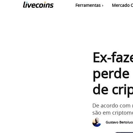
Ferramentas
Mercado C
Ex-faz
perde 
de cri
De acordo com m
são em criptom
Gustavo Bertolucc