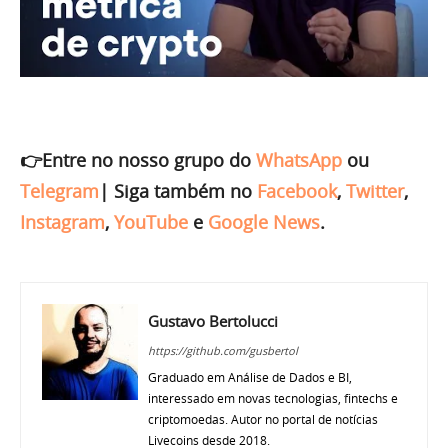
👉Entre no nosso grupo do
WhatsApp
ou
Telegram
|
Siga também no
Facebook
,
Twitter
,
Instagram
,
YouTube
e
Google News
.
Gustavo Bertolucci
https://github.com/gusbertol
Graduado em Análise de Dados e BI,
interessado em novas tecnologias, fintechs e
criptomoedas. Autor no portal de notícias
Livecoins desde 2018.