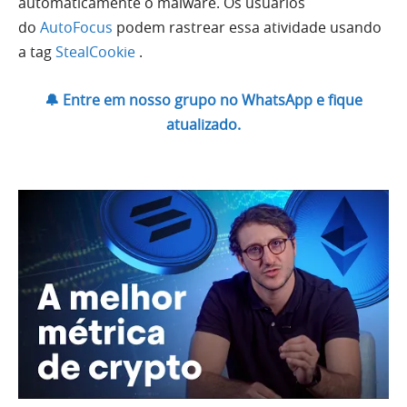
automaticamente o malware.
Os
usuários
do
AutoFocus
podem rastrear essa atividade usando
a tag
StealCookie
.
🔔 Entre em nosso grupo no WhatsApp e fique
atualizado.