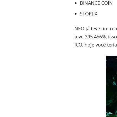
BINANCE COIN
STORJ-X
NEO já teve um re
teve 395.456%, isso
ICO, hoje você teri