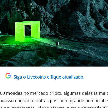
Siga o Livecoins e fique atualizado.
00 moedas no mercado cripto, algumas delas (a maio
racasso enquanto outras possuem grande potencial e
o no lançamento, várias ofertas iniciais de moeda(I