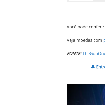
Você pode conferi
Veja moedas com
FONTE:
TheGobOn
🔔 Ent