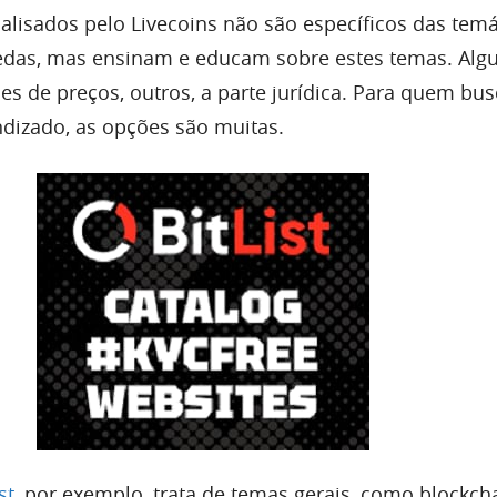
alisados pelo Livecoins não são específicos das temá
edas, mas ensinam e educam sobre estes temas. Alg
s de preços, outros, a parte jurídica. Para quem bus
dizado, as opções são muitas.
st
, por exemplo, trata de temas gerais, como blockcha