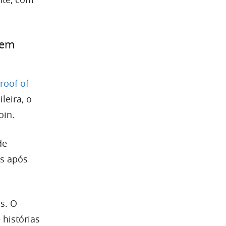
 em
roof of
leira, o
oin.
de
es após
s. O
 histórias