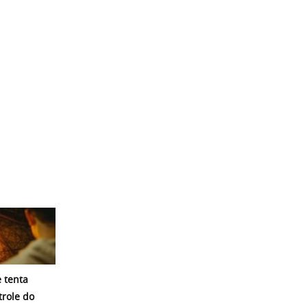
 tenta
trole do