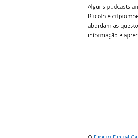
Alguns podcasts an
Bitcoin e criptomo
abordam as questõe
informação e apren
O
Direito Digital Ca