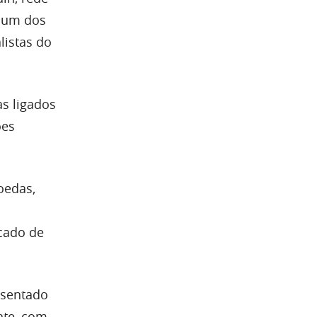
e um dos
listas do
s ligados
ões
oedas,
rcado de
esentado
nte, com