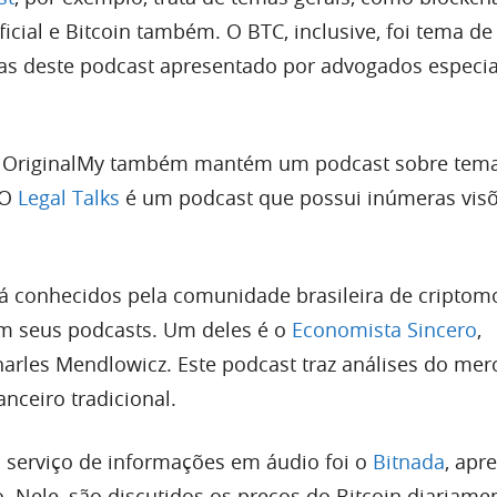
tificial e Bitcoin também. O BTC, inclusive, foi tema d
s deste podcast apresentado por advogados especia
ira OriginalMy também mantém um podcast sobre tema
 O
Legal Talks
é um podcast que possui inúmeras vis
já conhecidos pela comunidade brasileira de criptom
m seus podcasts. Um deles é o
Economista Sincero
,
arles Mendlowicz. Este podcast traz análises do me
nceiro tradicional.
 serviço de informações em áudio foi o
Bitnada
, apr
o. Nele, são discutidos os preços do Bitcoin diariame