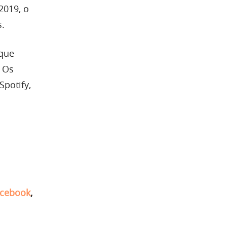
2019, o
s.
 que
 Os
potify,
cebook
,