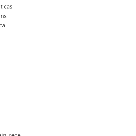
ticas
uns
ca
in, rede