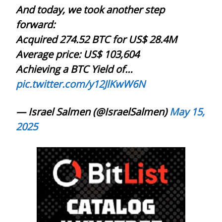
And today, we took another step
forward:
Acquired 274.52 BTC for US$ 28.4M
Average price: US$ 103,604
Achieving a BTC Yield of…
pic.twitter.com/y12JlKwW6N
— Israel Salmen (@IsraelSalmen)
May 15,
2025